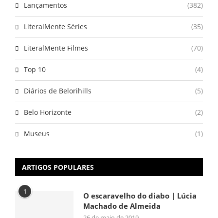
Lançamentos
(382)
LiteralMente Séries
(35)
LiteralMente Filmes
(70)
Top 10
(4)
Diários de Belorihills
(5)
Belo Horizonte
(2)
Museus
(1)
ARTIGOS POPULARES
1
O escaravelho do diabo | Lúcia
Machado de Almeida
26 de maio de 2019