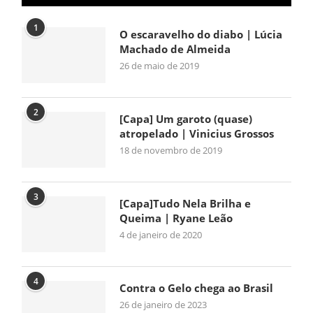
1
O escaravelho do diabo | Lúcia
Machado de Almeida
26 de maio de 2019
2
[Capa] Um garoto (quase)
atropelado | Vinicius Grossos
18 de novembro de 2019
3
[Capa]Tudo Nela Brilha e
Queima | Ryane Leão
4 de janeiro de 2020
4
Contra o Gelo chega ao Brasil
26 de janeiro de 2023