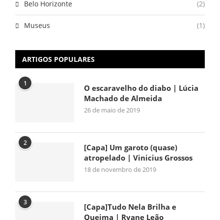
Belo Horizonte
(2)
Museus
(1)
ARTIGOS POPULARES
1
O escaravelho do diabo | Lúcia
Machado de Almeida
26 de maio de 2019
2
[Capa] Um garoto (quase)
atropelado | Vinicius Grossos
18 de novembro de 2019
3
[Capa]Tudo Nela Brilha e
Queima | Ryane Leão