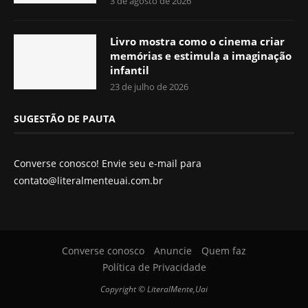
3 de agosto de 2026
Livro mostra como o cinema criar
memórias e estimula a imaginação
infantil
23 de julho de 2026
SUGESTÃO DE PAUTA
Converse conosco! Envie seu e-mail para
contato@literalmenteuai.com.br
Converse conosco
Anuncie
Quem faz
Política de Privacidade
Copyright © LiteralMente,Uai