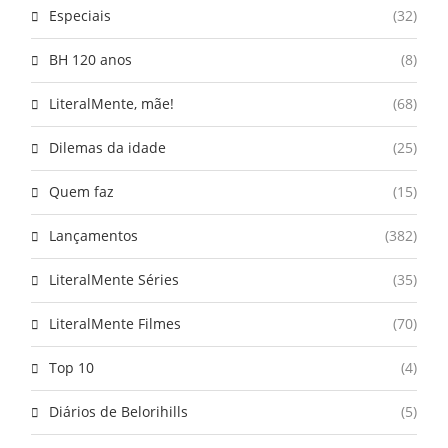
Especiais
(32)
BH 120 anos
(8)
LiteralMente, mãe!
(68)
Dilemas da idade
(25)
Quem faz
(15)
Lançamentos
(382)
LiteralMente Séries
(35)
LiteralMente Filmes
(70)
Top 10
(4)
Diários de Belorihills
(5)