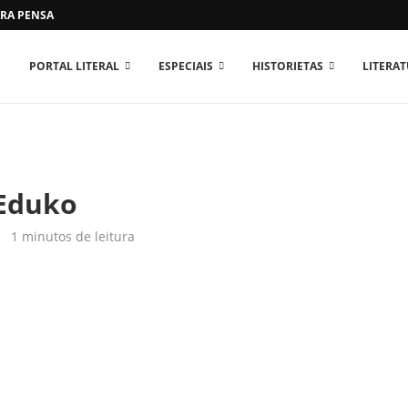
RA PENSAR O MUNDO...
PORTAL LITERAL
ESPECIAIS
HISTORIETAS
LITERA
 Eduko
1 minutos de leitura