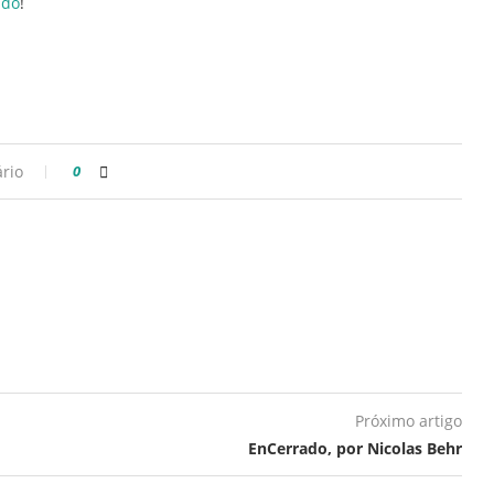
ndo
!
rio
0
Próximo artigo
EnCerrado, por Nicolas Behr