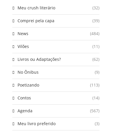
Meu crush literário
(32)
Comprei pela capa
(39)
News
(484)
Vilões
(11)
Livros ou Adaptações?
(62)
No Ônibus
(9)
Poetizando
(113)
Contos
(14)
Agenda
(567)
Meu livro preferido
(3)