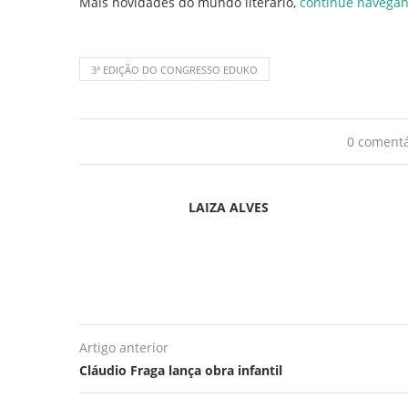
Mais novidades do mundo literário,
continue navega
3ª EDIÇÃO DO CONGRESSO EDUKO
0 comentá
LAIZA ALVES
Artigo anterior
Cláudio Fraga lança obra infantil