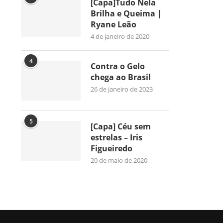
[Capa]Tudo Nela
Brilha e Queima |
Ryane Leão
4 de janeiro de 2020
4
Contra o Gelo
chega ao Brasil
26 de janeiro de 2023
5
[Capa] Céu sem
estrelas – Iris
Figueiredo
20 de maio de 2020