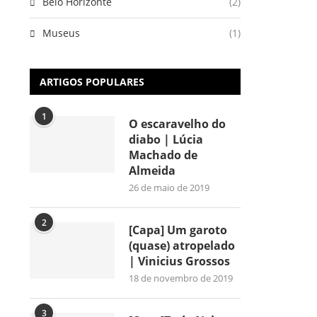
Belo Horizonte
(2)
Museus
(1)
ARTIGOS POPULARES
1
O escaravelho do
diabo | Lúcia
Machado de
Almeida
26 de maio de 2019
2
[Capa] Um garoto
(quase) atropelado
| Vinicius Grossos
18 de novembro de 2019
3