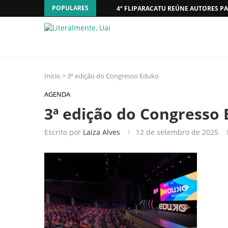
POPULARES
4º FLIPARACATU REÚNE AUTORES PA
Início
>
3ª edição do Congresso Eduko
AGENDA
3ª edição do Congresso
Escrito por
Laiza Alves
12 de setembro de 2025