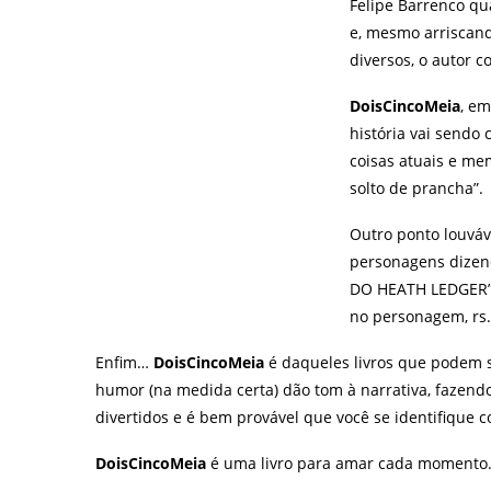
Felipe Barrenco qu
e, mesmo arriscand
diversos, o autor c
DoisCincoMeia
, em
história vai send
coisas atuais e me
solto de prancha”
Outro ponto louváv
personagens dizen
DO HEATH LEDGER”.
no personagem, rs.
Enfim…
DoisCincoMeia
é daqueles livros que podem s
humor (na medida certa) dão tom à narrativa, fazendo
divertidos e é bem provável que você se identifique
DoisCincoMeia
é uma livro para amar cada momento