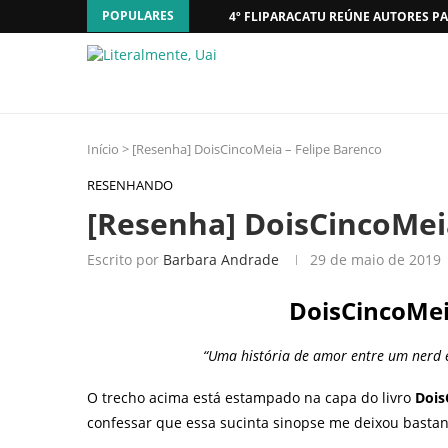
POPULARES
4º FLIPARACATU REÚNE AUTORES PA
Início
>
[Resenha] DoisCincoMeia – Felipe Barenco
RESENHANDO
[Resenha] DoisCincoMei
Escrito por
Barbara Andrade
29 de maio de 2019
DoisCincoMei
“Uma história de amor entre um nerd 
O trecho acima está estampado na capa do livro
Dois
confessar que essa sucinta sinopse me deixou bastante c