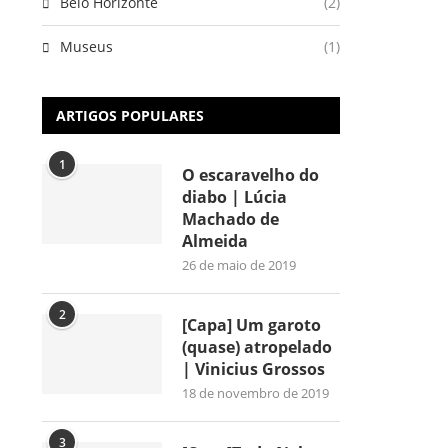
Belo Horizonte
(2)
Museus
(1)
ARTIGOS POPULARES
1
O escaravelho do
diabo | Lúcia
Machado de
Almeida
26 de maio de 2019
2
[Capa] Um garoto
(quase) atropelado
| Vinicius Grossos
18 de novembro de 2019
3