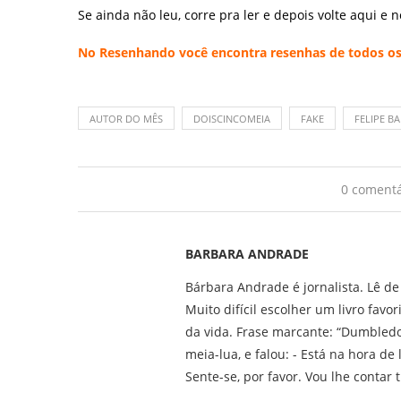
Se ainda não leu, corre pra ler e depois volte aqui e 
No
Resenhando
você encontra resenhas de todos os 
AUTOR DO MÊS
DOISCINCOMEIA
FAKE
FELIPE B
0 comentá
BARBARA ANDRADE
Bárbara Andrade é jornalista. Lê de
Muito difícil escolher um livro favo
da vida. Frase marcante: “Dumbledo
meia-lua, e falou: - Está na hora de 
Sente-se, por favor. Vou lhe contar 