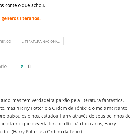
nos conte o que achou.
gêneros literários.
ARENCO
LITERATURA NACIONAL
rio
0
 tudo, mas tem verdadeira paixão pela literatura fantástica.
rito, mas “Harry Potter e a Ordem da Fénix” é o mais marcante
re baixou os olhos, estudou Harry através de seus oclinhos de
lhe dizer o que deveria ter-lhe dito há cinco anos, Harry.
tudo”. (Harry Potter e a Ordem da Fénix)