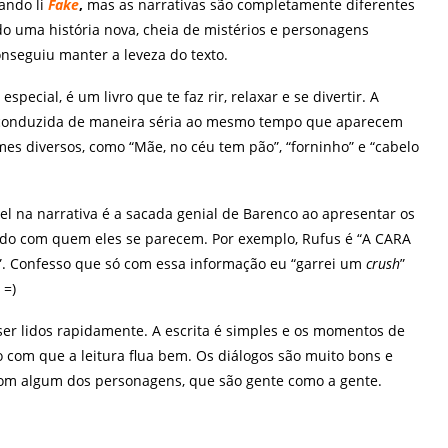
ando li
Fake
,
mas as narrativas são completamente diferentes
o uma história nova, cheia de mistérios e personagens
onseguiu manter a leveza do texto.
 especial, é um livro que te faz rir, relaxar e se divertir. A
o conduzida de maneira séria ao mesmo tempo que aparecem
mes diversos, como “Mãe, no céu tem pão”, “forninho” e “cabelo
.
el na narrativa é a sacada genial de Barenco ao apresentar os
do com quem eles se parecem. Por exemplo, Rufus é “A CARA
 Confesso que só com essa informação eu “garrei um
crush
”
 =)
er lidos rapidamente. A escrita é simples e os momentos de
 com que a leitura flua bem. Os diálogos são muito bons e
 com algum dos personagens, que são gente como a gente.
.