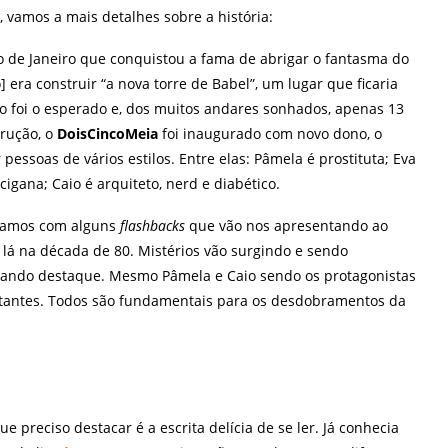
, vamos a mais detalhes sobre a história:
 de Janeiro que conquistou a fama de abrigar o fantasma do
] era construir “a nova torre de Babel”, um lugar que ficaria
ão foi o esperado e, dos muitos andares sonhados, apenas 13
rução, o
DoisCincoMeia
foi inaugurado com novo dono, o
essoas de vários estilos. Entre elas: Pâmela é prostituta; Eva
cigana; Caio é arquiteto, nerd e diabético.
aramos com alguns
flashbacks
que vão nos apresentando ao
lá na década de 80. Mistérios vão surgindo e sendo
ando destaque. Mesmo Pâmela e Caio sendo os protagonistas
ortantes. Todos são fundamentais para os desdobramentos da
e preciso destacar é a escrita delícia de se ler. Já conhecia