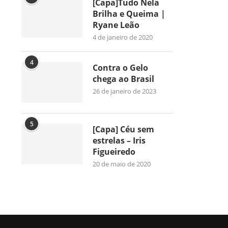
[Capa]Tudo Nela
Brilha e Queima |
Ryane Leão
4 de janeiro de 2020
4
Contra o Gelo
chega ao Brasil
26 de janeiro de 2023
5
[Capa] Céu sem
estrelas – Iris
Figueiredo
20 de maio de 2020