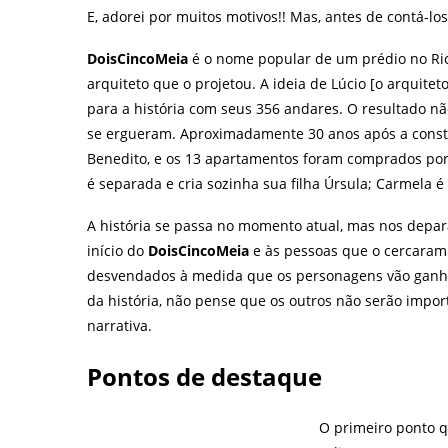
E, adorei por muitos motivos!! Mas, antes de contá-los
DoisCincoMeia
é o nome popular de um prédio no Rio
arquiteto que o projetou. A ideia de Lúcio [o arquiteto
para a história com seus 356 andares. O resultado n
se ergueram. Aproximadamente 30 anos após a const
Benedito, e os 13 apartamentos foram comprados por p
é separada e cria sozinha sua filha Úrsula; Carmela é 
A história se passa no momento atual, mas nos dep
início do
DoisCincoMeia
e às pessoas que o cercaram 
desvendados à medida que os personagens vão ganh
da história, não pense que os outros não serão imp
narrativa.
Pontos de destaque
O primeiro ponto qu