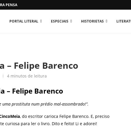
RA PENSAR O MUNDO...
PORTAL LITERAL
ESPECIAIS
HISTORIETAS
LITERA
a – Felipe Barenco
4 minutos de leitura
a – Felipe Barenco
e uma prostituta num prédio mal-assombrado!”.
CincoMeia
, do escritor carioca Felipe Barenco. E, preciso
uriosa para ler o livro. Dito e feito! Li e adorei!