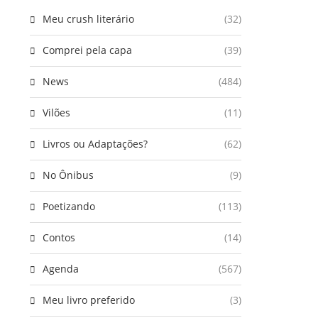
Meu crush literário
(32)
Comprei pela capa
(39)
News
(484)
Vilões
(11)
Livros ou Adaptações?
(62)
No Ônibus
(9)
Poetizando
(113)
Contos
(14)
Agenda
(567)
Meu livro preferido
(3)