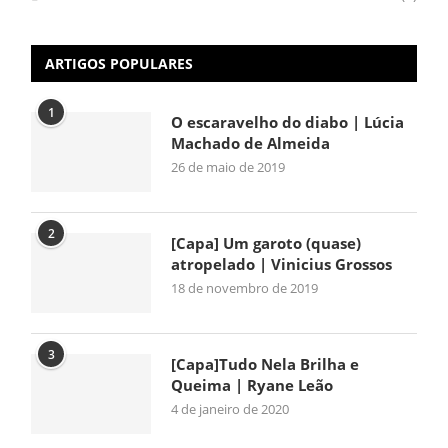
ARTIGOS POPULARES
1
O escaravelho do diabo | Lúcia
Machado de Almeida
26 de maio de 2019
2
[Capa] Um garoto (quase)
atropelado | Vinicius Grossos
18 de novembro de 2019
3
[Capa]Tudo Nela Brilha e
Queima | Ryane Leão
4 de janeiro de 2020