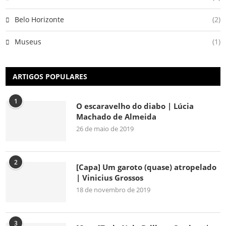
Belo Horizonte
(2)
Museus
(1)
ARTIGOS POPULARES
1
O escaravelho do diabo | Lúcia
Machado de Almeida
26 de maio de 2019
2
[Capa] Um garoto (quase) atropelado
| Vinicius Grossos
18 de novembro de 2019
3