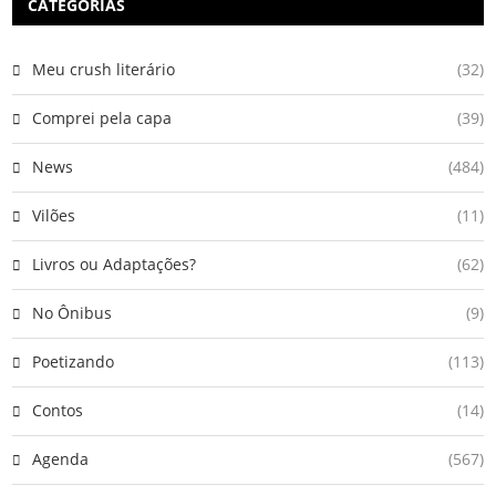
CATEGORIAS
Meu crush literário
(32)
Comprei pela capa
(39)
News
(484)
Vilões
(11)
Livros ou Adaptações?
(62)
No Ônibus
(9)
Poetizando
(113)
Contos
(14)
Agenda
(567)