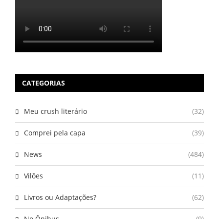
CATEGORIAS
Meu crush literário
(32)
Comprei pela capa
(39)
News
(484)
Vilões
(11)
Livros ou Adaptações?
(62)
No Ônibus
(9)