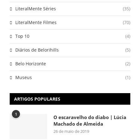
LiteralMente Séries
(35)
LiteralMente Filmes
(70)
Top 10
(4)
Diários de Belorihills
(5)
Belo Horizonte
(2)
Museus
(1)
ARTIGOS POPULARES
1
O escaravelho do diabo | Lúcia
Machado de Almeida
26 de maio de 2019