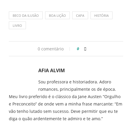
BECO DA ILUSÃO
BOA LIÇÃO
CAPA
HISTÓRIA
LIVRO
0 comentário
0
AFIA ALVIM
Sou professora e historiadora. Adoro
romances, principalmente os de época.
Meu livro preferido é o clássico da Jane Austen “Orgulho
e Preconceito” de onde vem a minha frase marcante: “Em
vão tenho lutado sem sucesso. Deve permitir que eu te
diga o quão ardentemente te admiro e te amo.”