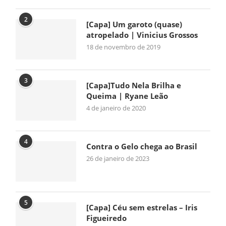
2
[Capa] Um garoto (quase)
atropelado | Vinicius Grossos
18 de novembro de 2019
3
[Capa]Tudo Nela Brilha e
Queima | Ryane Leão
4 de janeiro de 2020
4
Contra o Gelo chega ao Brasil
26 de janeiro de 2023
5
[Capa] Céu sem estrelas – Iris
Figueiredo