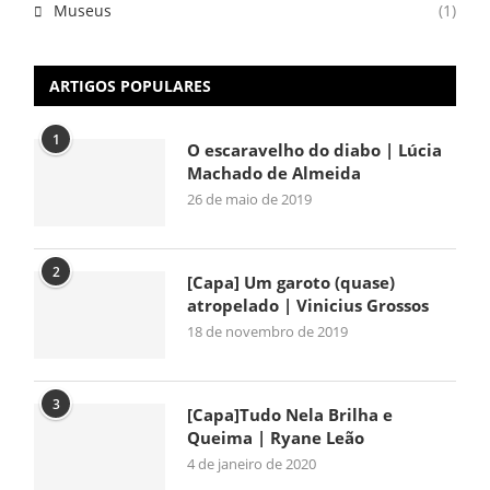
Museus
(1)
ARTIGOS POPULARES
1
O escaravelho do diabo | Lúcia
Machado de Almeida
26 de maio de 2019
2
[Capa] Um garoto (quase)
atropelado | Vinicius Grossos
18 de novembro de 2019
3
[Capa]Tudo Nela Brilha e
Queima | Ryane Leão
4 de janeiro de 2020