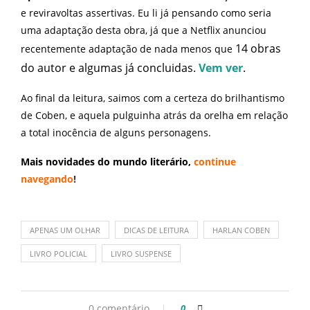
e reviravoltas assertivas. Eu li já pensando como seria
uma adaptação desta obra, já que a Netflix anunciou
1
4 obras
recentemente adaptação de nada menos que
do autor e algumas já concluidas.
Vem ver
.
Ao final da leitura, saimos com a certeza do brilhantismo
de Coben, e aquela pulguinha atrás da orelha em relação
a total inocência de alguns personagens.
Mais novidades do mundo literário,
continue
navegando
!
APENAS UM OLHAR
DICAS DE LEITURA
HARLAN COBEN
LIVRO POLICIAL
LIVRO SUSPENSE
0 comentário
0