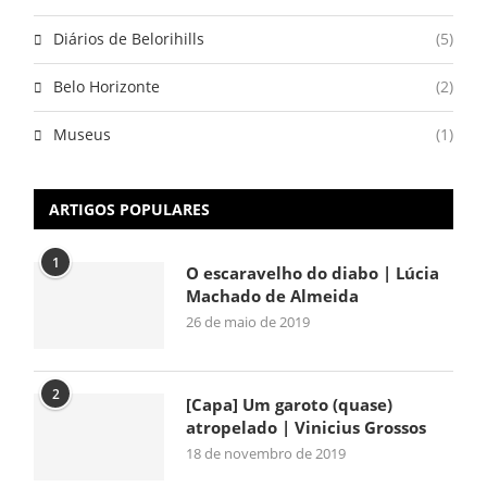
Diários de Belorihills
(5)
Belo Horizonte
(2)
Museus
(1)
ARTIGOS POPULARES
1
O escaravelho do diabo | Lúcia
Machado de Almeida
26 de maio de 2019
2
[Capa] Um garoto (quase)
atropelado | Vinicius Grossos
18 de novembro de 2019