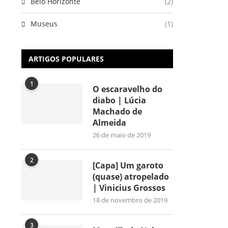
Belo Horizonte
(2)
Museus
(1)
ARTIGOS POPULARES
1
O escaravelho do
diabo | Lúcia
Machado de
Almeida
26 de maio de 2019
2
[Capa] Um garoto
(quase) atropelado
| Vinicius Grossos
18 de novembro de 2019
3