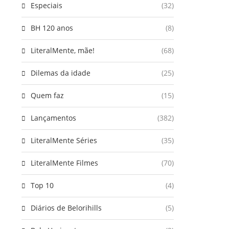
Especiais
(32)
BH 120 anos
(8)
LiteralMente, mãe!
(68)
Dilemas da idade
(25)
Quem faz
(15)
Lançamentos
(382)
LiteralMente Séries
(35)
LiteralMente Filmes
(70)
Top 10
(4)
Diários de Belorihills
(5)