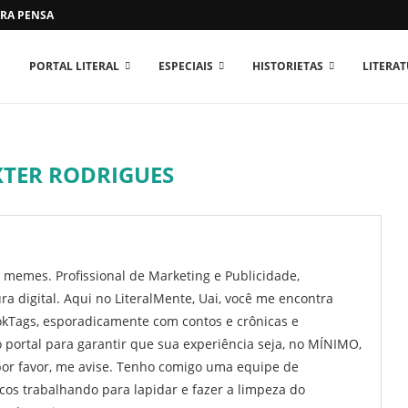
RA PENSAR O MUNDO...
PORTAL LITERAL
ESPECIAIS
HISTORIETAS
LITERA
XTER RODRIGUES
ço memes. Profissional de Marketing e Publicidade,
ra digital. Aqui no LiteralMente, Uai, você me encontra
okTags, esporadicamente com contos e crônicas e
portal para garantir que sua experiência seja, no MÍNIMO,
, por favor, me avise. Tenho comigo uma equipe de
cos trabalhando para lapidar e fazer a limpeza do