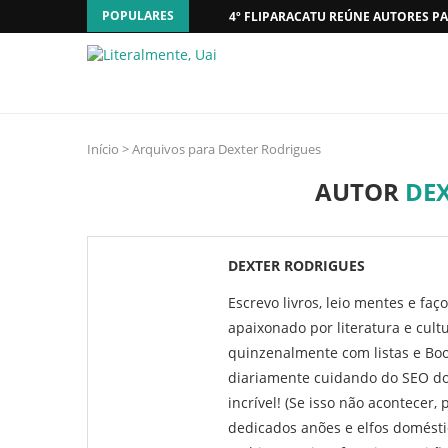
POPULARES
4º FLIPARACATU REÚNE AUTORES PA
Início
>
Arquivos para Dexter Rodrigues
AUTOR
DE
DEXTER RODRIGUES
Escrevo livros, leio mentes e fa
apaixonado por literatura e cultu
quinzenalmente com listas e Bo
diariamente cuidando do SEO do 
incrível! (Se isso não acontecer
dedicados anões e elfos domésti