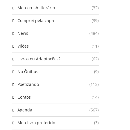
Meu crush literário
(32)
Comprei pela capa
(39)
News
(484)
Vilões
(11)
Livros ou Adaptações?
(62)
No Ônibus
(9)
Poetizando
(113)
Contos
(14)
Agenda
(567)
Meu livro preferido
(3)