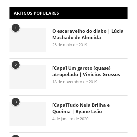
ARTIGOS POPULARES
1
O escaravelho do diabo | Lúcia
Machado de Almeida
26 de maio de 2019
2
[Capa] Um garoto (quase)
atropelado | Vinicius Grossos
18 de novembro de 2019
3
[Capa]Tudo Nela Brilha e
Queima | Ryane Leão
4 de janeiro de 2020