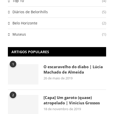
Top 10
(4)
Diários de Belorihills
(5)
Belo Horizonte
(2)
Museus
(1)
ARTIGOS POPULARES
1
O escaravelho do diabo | Lúcia
Machado de Almeida
26 de maio de 2019
2
[Capa] Um garoto (quase)
atropelado | Vinicius Grossos
18 de novembro de 2019