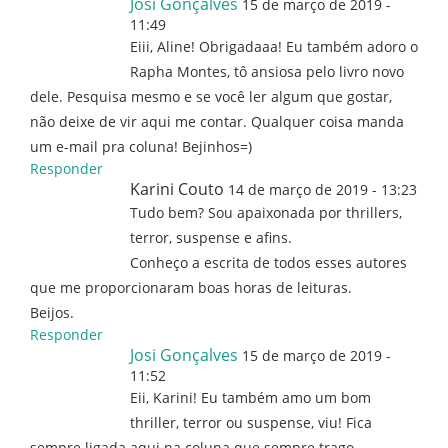
Josi Gonçalves
15 de março de 2019 -
11:49
Eiii, Aline! Obrigadaaa! Eu também adoro o
Rapha Montes, tô ansiosa pelo livro novo
dele. Pesquisa mesmo e se você ler algum que gostar,
não deixe de vir aqui me contar. Qualquer coisa manda
um e-mail pra coluna! Bejinhos=)
Responder
Karini Couto
14 de março de 2019 - 13:23
Tudo bem? Sou apaixonada por thrillers,
terror, suspense e afins.
Conheço a escrita de todos esses autores
que me proporcionaram boas horas de leituras.
Beijos.
Responder
Josi Gonçalves
15 de março de 2019 -
11:52
Eii, Karini! Eu também amo um bom
thriller, terror ou suspense, viu! Fica
sempre ligada aqui na coluna que sempre trago