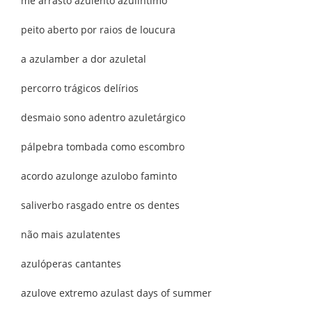
me arrasto azulento azulíntimo
peito aberto por raios de loucura
a azulamber a dor azuletal
percorro trágicos delírios
desmaio sono adentro azuletárgico
pálpebra tombada como escombro
acordo azulonge azulobo faminto
saliverbo rasgado entre os dentes
não mais azulatentes
azulóperas cantantes
azulove extremo azulast days of summer