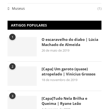
Museus
(1)
ARTIGOS POPULARES
1
O escaravelho do diabo | Lúcia
Machado de Almeida
26 de maio de 2019
2
[Capa] Um garoto (quase)
atropelado | Vinicius Grossos
18 de novembro de 2019
3
[Capa]Tudo Nela Brilha e
Queima | Ryane Leão