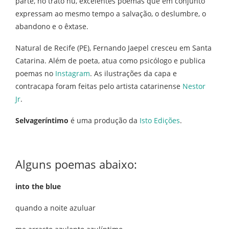
parte, no trato nu, excelentes poemas que em conjunto
expressam ao mesmo tempo a salvação, o deslumbre, o
abandono e o êxtase.
Natural de Recife (PE), Fernando Jaepel cresceu em Santa
Catarina. Além de poeta, atua como psicólogo e publica
poemas no
Instagram
. As ilustrações da capa e
contracapa foram feitas pelo artista catarinense
Nestor
Jr
.
Selvageríntimo
é uma produção da
Isto Edições
.
Alguns poemas abaixo:
into the blue
quando a noite azuluar