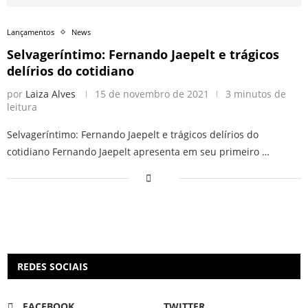
Lançamentos
News
Selvageríntimo: Fernando Jaepelt e trágicos
delírios do cotidiano
por
Laiza Alves
15 de novembro de 2021
3 minutos de
leitura
Selvageríntimo: Fernando Jaepelt e trágicos delírios do
cotidiano Fernando Jaepelt apresenta em seu primeiro …
REDES SOCIAIS
FACEBOOK
TWITTER