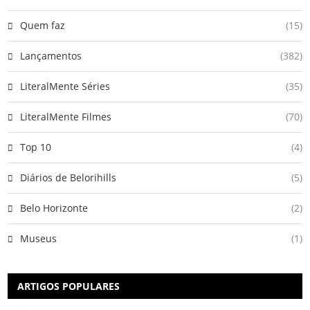
Quem faz
(15)
Lançamentos
(382)
LiteralMente Séries
(35)
LiteralMente Filmes
(70)
Top 10
(4)
Diários de Belorihills
(5)
Belo Horizonte
(2)
Museus
(1)
ARTIGOS POPULARES