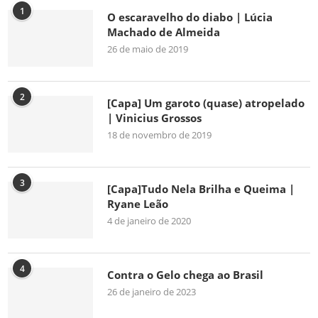
1
O escaravelho do diabo | Lúcia
Machado de Almeida
26 de maio de 2019
2
[Capa] Um garoto (quase) atropelado
| Vinicius Grossos
18 de novembro de 2019
3
[Capa]Tudo Nela Brilha e Queima |
Ryane Leão
4 de janeiro de 2020
4
Contra o Gelo chega ao Brasil
26 de janeiro de 2023