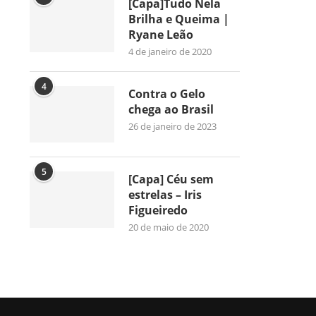
[Capa]Tudo Nela
Brilha e Queima |
Ryane Leão
4 de janeiro de 2020
4
Contra o Gelo
chega ao Brasil
26 de janeiro de 2023
5
[Capa] Céu sem
estrelas – Iris
Figueiredo
20 de maio de 2020