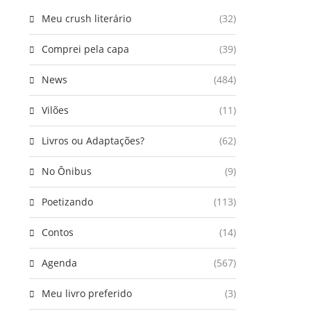
Meu crush literário
(32)
Comprei pela capa
(39)
News
(484)
Vilões
(11)
Livros ou Adaptações?
(62)
No Ônibus
(9)
Poetizando
(113)
Contos
(14)
Agenda
(567)
Meu livro preferido
(3)