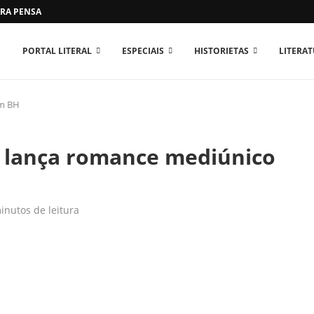
RA PENSAR O MUNDO...
PORTAL LITERAL
ESPECIAIS
HISTORIETAS
LITERA
em BH
o lança romance mediúnico
inutos de leitura