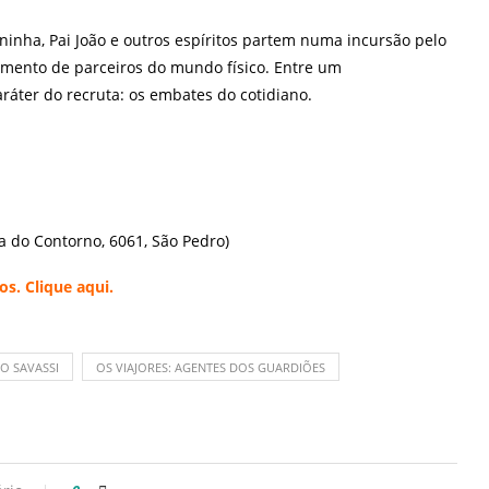
inha, Pai João e outros espíritos partem numa incursão pelo
imento de parceiros do mundo físico. Entre um
ráter do recruta: os embates do cotidiano.
a do Contorno, 6061, São Pedro)
ios. Clique
aqui.
IO SAVASSI
OS VIAJORES: AGENTES DOS GUARDIÕES