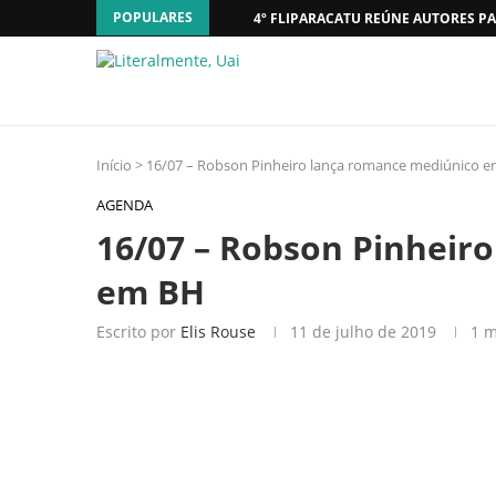
POPULARES
4º FLIPARACATU REÚNE AUTORES PA
Início
>
16/07 – Robson Pinheiro lança romance mediúnico 
AGENDA
16/07 – Robson Pinheir
em BH
Escrito por
Elis Rouse
11 de julho de 2019
1 m