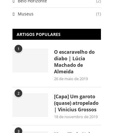
Belo Horizonte
(2)
Museus
(1)
ARTIGOS POPULARES
1
O escaravelho do
diabo | Lúcia
Machado de
Almeida
26 de maio de 2019
2
[Capa] Um garoto
(quase) atropelado
| Vinicius Grossos
18 de novembro de 2019
3