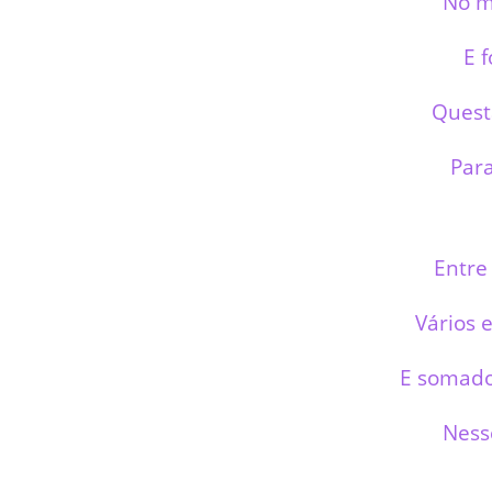
No m
E 
Quest
Par
Entre 
Vários 
E somad
Nes