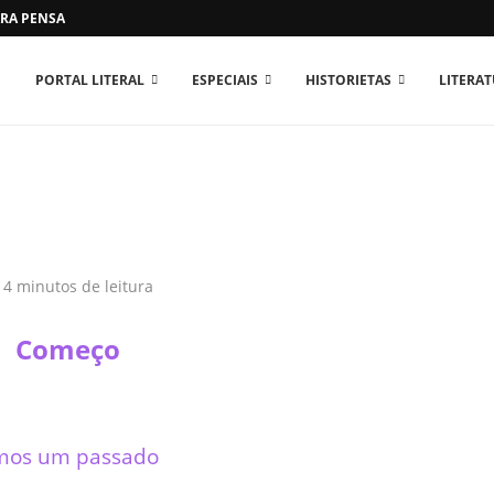
RA PENSAR O MUNDO...
PORTAL LITERAL
ESPECIAIS
HISTORIETAS
LITERA
4 minutos de leitura
 Começo
mos um passado