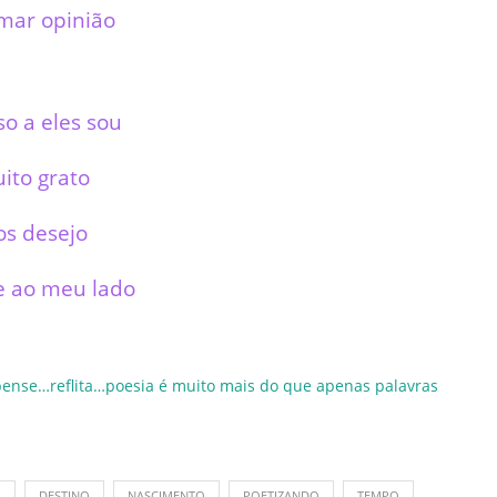
rmar opinião
so a eles sou
ito grato
os desejo
 ao meu lado
pense…reflita…poesia é muito mais do que apenas palavras
O
DESTINO
NASCIMENTO
POETIZANDO
TEMPO