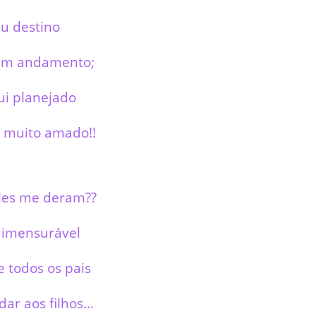
u destino
em andamento;
ui planejado
 muito amado!!
les me deram??
o imensurável
e todos os pais
dar aos filhos…