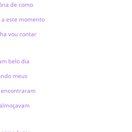
tória de como
 a este momento
nha vou contar
um belo dia
ndo meus
e encontraram
 almoçavam