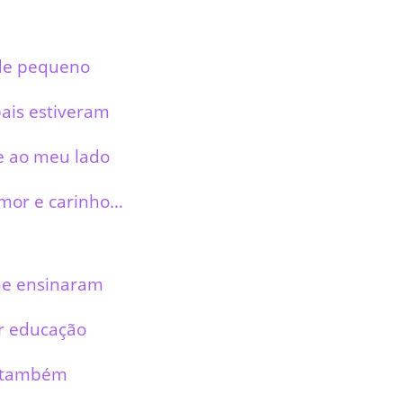
de pequeno
ais estiveram
 ao meu lado
mor e carinho…
me ensinaram
er educação
 também