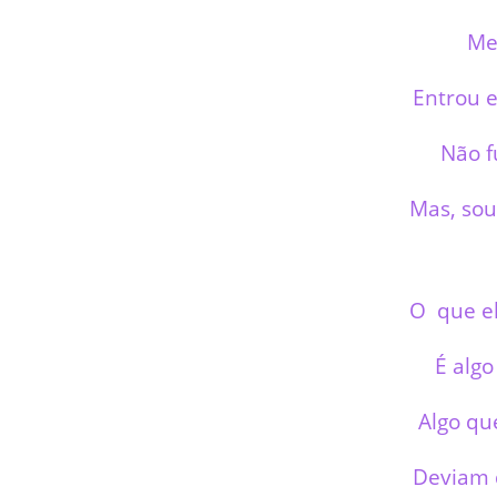
Me
Entrou 
Não f
Mas, sou
O que e
É alg
Algo qu
Deviam 