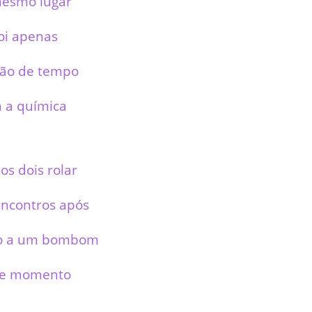
esmo lugar
foi apenas
ão de tempo
a a química
os dois rolar
encontros após
o a um bombom
se momento