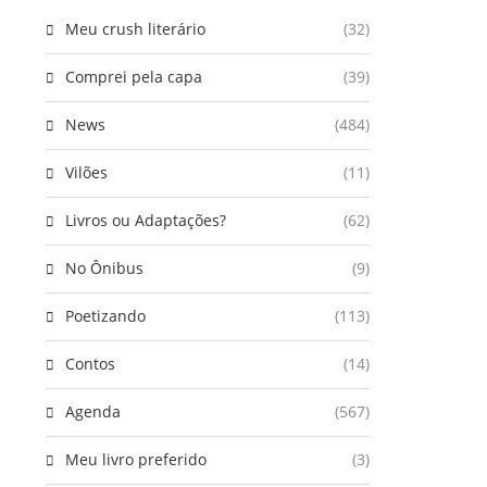
Meu crush literário
(32)
Comprei pela capa
(39)
News
(484)
Vilões
(11)
Livros ou Adaptações?
(62)
No Ônibus
(9)
Poetizando
(113)
Contos
(14)
Agenda
(567)
Meu livro preferido
(3)