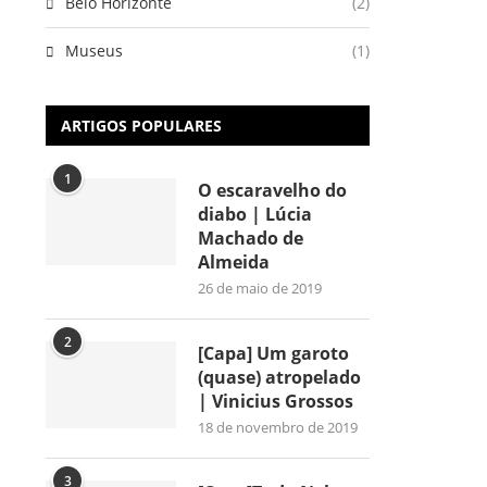
Belo Horizonte
(2)
Museus
(1)
ARTIGOS POPULARES
1
O escaravelho do
diabo | Lúcia
Machado de
Almeida
26 de maio de 2019
2
[Capa] Um garoto
(quase) atropelado
| Vinicius Grossos
18 de novembro de 2019
3