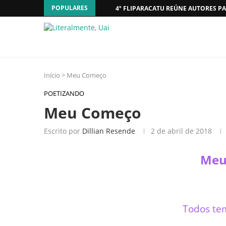
POPULARES
4º FLIPARACATU REÚNE AUTORES PA
Início
>
Meu Começo
POETIZANDO
Meu Começo
Escrito por
Dillian Resende
2 de abril de 2018
Meu
Todos te