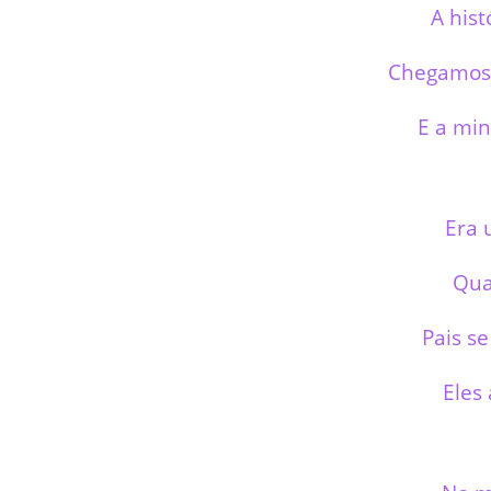
A his
Chegamos
E a mi
Era 
Qua
Pais s
Eles