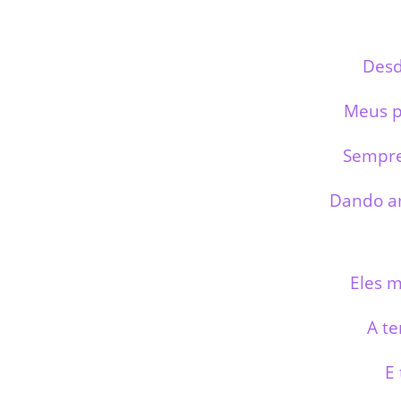
Des
Meus p
Sempre
Dando a
Eles 
A t
E