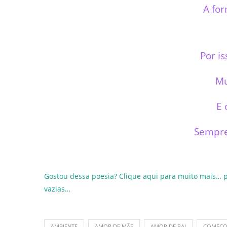
A fo
Por is
Mu
E 
Sempre
Gostou dessa poesia? Clique aqui para muito mais… 
vazias…
AMBIENTE
AMOR DE MÃE
AMOR DE PAI
COMEÇ