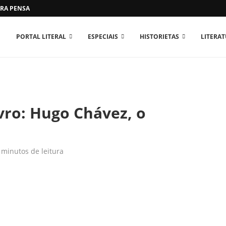
RA PENSAR O MUNDO...
PORTAL LITERAL
ESPECIAIS
HISTORIETAS
LITERA
vro: Hugo Chávez, o
 minutos de leitura