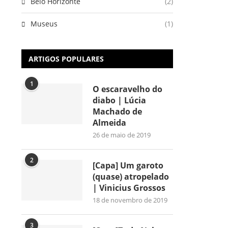
Belo Horizonte
(2)
Museus
(1)
ARTIGOS POPULARES
1
O escaravelho do
diabo | Lúcia
Machado de
Almeida
26 de maio de 2019
2
[Capa] Um garoto
(quase) atropelado
| Vinicius Grossos
18 de novembro de 2019
3