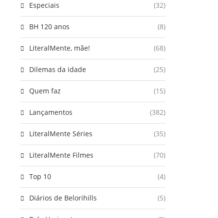
Especiais
(32)
BH 120 anos
(8)
LiteralMente, mãe!
(68)
Dilemas da idade
(25)
Quem faz
(15)
Lançamentos
(382)
LiteralMente Séries
(35)
LiteralMente Filmes
(70)
Top 10
(4)
Diários de Belorihills
(5)