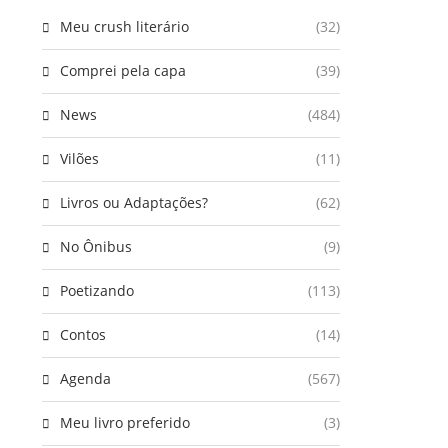
Meu crush literário
(32)
Comprei pela capa
(39)
News
(484)
Vilões
(11)
Livros ou Adaptações?
(62)
No Ônibus
(9)
Poetizando
(113)
Contos
(14)
Agenda
(567)
Meu livro preferido
(3)