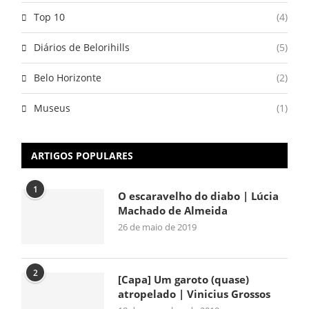
Top 10
(4)
Diários de Belorihills
(5)
Belo Horizonte
(2)
Museus
(1)
ARTIGOS POPULARES
1
O escaravelho do diabo | Lúcia
Machado de Almeida
26 de maio de 2019
2
[Capa] Um garoto (quase)
atropelado | Vinicius Grossos