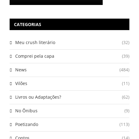
CATEGORIAS
Meu crush literário
(32)
Comprei pela capa
(39)
News
(484)
Vilões
(11)
Livros ou Adaptações?
(62)
No Ônibus
(9)
Poetizando
(113)
Contos
(14)