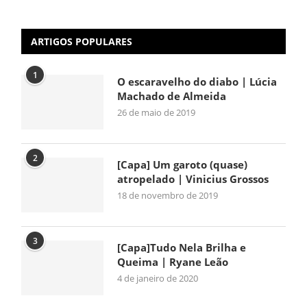
ARTIGOS POPULARES
1
O escaravelho do diabo | Lúcia
Machado de Almeida
26 de maio de 2019
2
[Capa] Um garoto (quase)
atropelado | Vinicius Grossos
18 de novembro de 2019
3
[Capa]Tudo Nela Brilha e
Queima | Ryane Leão
4 de janeiro de 2020