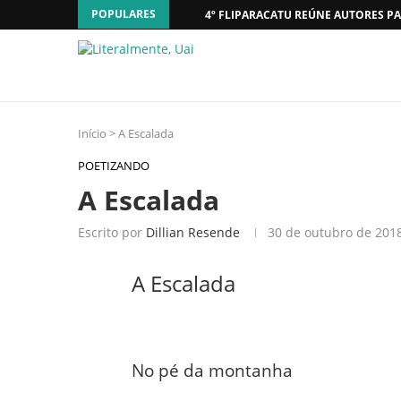
POPULARES
4º FLIPARACATU REÚNE AUTORES PA
Início
>
A Escalada
POETIZANDO
A Escalada
Escrito por
Dillian Resende
30 de outubro de 201
A Escalada
No pé da montanha