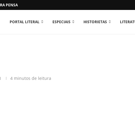
RA PENSAR O MUNDO...
PORTAL LITERAL
ESPECIAIS
HISTORIETAS
LITERA
8
4 minutos de leitura