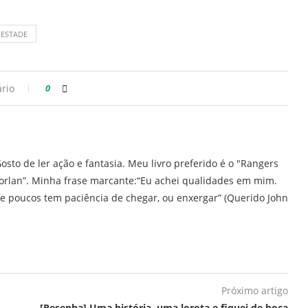
ESTADE
rio
0
osto de ler ação e fantasia. Meu livro preferido é o "Rangers
orlan”. Minha frase marcante:“Eu achei qualidades em mim.
e poucos tem paciência de chegar, ou enxergar” (Querido John
Próximo artigo
[Resenha] Uma história, uma lorota e fiquei de boca