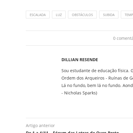
ESCALADA
LUZ
OBSTÁCULOS
SUBIDA
TEMP
0 comentá
DILLIAN RESENDE
Sou estudante de educação física. G
Ordem dos Arqueiros - Ruínas de G
Lá no fundo, bem lá no fundo. Aond
- Nicholas Sparks)
Artigo anterior
De 1 a 4/11 – Fórum das Letras de Ouro Preto