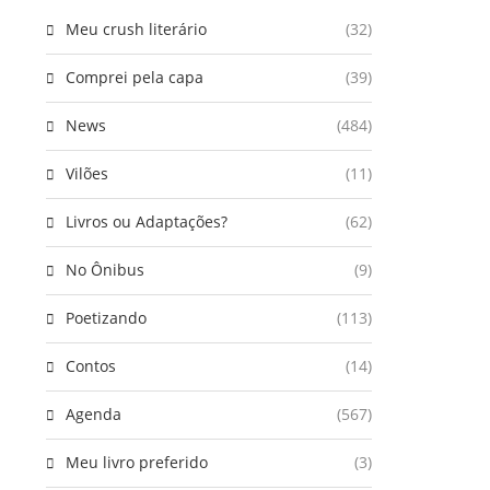
Meu crush literário
(32)
Comprei pela capa
(39)
News
(484)
Vilões
(11)
Livros ou Adaptações?
(62)
No Ônibus
(9)
Poetizando
(113)
Contos
(14)
Agenda
(567)
Meu livro preferido
(3)