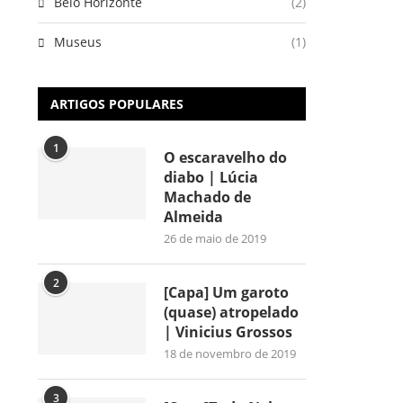
Belo Horizonte
(2)
Museus
(1)
ARTIGOS POPULARES
1
O escaravelho do
diabo | Lúcia
Machado de
Almeida
26 de maio de 2019
2
[Capa] Um garoto
(quase) atropelado
| Vinicius Grossos
18 de novembro de 2019
3