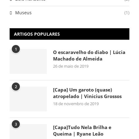
Museus
(1)
ARTIGOS POPULARES
1
O escaravelho do diabo | Lúcia
Machado de Almeida
26 de maio de 2019
2
[Capa] Um garoto (quase)
atropelado | Vinicius Grossos
18 de novembro de 2019
3
[Capa]Tudo Nela Brilha e
Queima | Ryane Leão