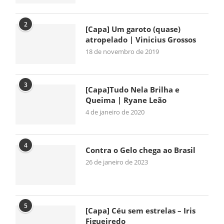
2
[Capa] Um garoto (quase)
atropelado | Vinicius Grossos
18 de novembro de 2019
3
[Capa]Tudo Nela Brilha e
Queima | Ryane Leão
4 de janeiro de 2020
4
Contra o Gelo chega ao Brasil
26 de janeiro de 2023
5
[Capa] Céu sem estrelas – Iris
Figueiredo