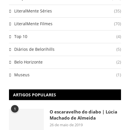
LiteralMente Séries
(35)
LiteralMente Filmes
(70)
Top 10
(4)
Diários de Belorihills
(5)
Belo Horizonte
(2)
Museus
(1)
ARTIGOS POPULARES
1
O escaravelho do diabo | Lúcia
Machado de Almeida
26 de maio de 2019