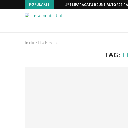
POPULARES
4º FLIPARACATU REÚNE AUTORES PA
Início
>
Lisa Kleypas
TAG:
L