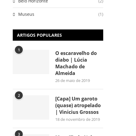
Belo Horizonte
(2)
Museus
(1)
ARTIGOS POPULARES
1
O escaravelho do
diabo | Lúcia
Machado de
Almeida
26 de maio de 2019
2
[Capa] Um garoto
(quase) atropelado
| Vinicius Grossos
18 de novembro de 2019
3