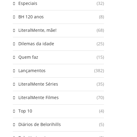
Especiais
(32)
BH 120 anos
(8)
LiteralMente, mãe!
(68)
Dilemas da idade
(25)
Quem faz
(15)
Lançamentos
(382)
LiteralMente Séries
(35)
LiteralMente Filmes
(70)
Top 10
(4)
Diários de Belorihills
(5)