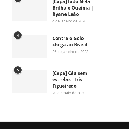
[Capa]Tudo Nela
Brilha e Queima |
Ryane Leão
4 de janeiro de 2020
4
Contra o Gelo
chega ao Brasil
26 de janeiro de 2023
5
[Capa] Céu sem
estrelas – Iris
Figueiredo
20 de maio de 2020