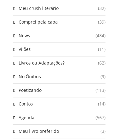
Meu crush literário
(32)
Comprei pela capa
(39)
News
(484)
Vilões
(11)
Livros ou Adaptações?
(62)
No Ônibus
(9)
Poetizando
(113)
Contos
(14)
Agenda
(567)
Meu livro preferido
(3)