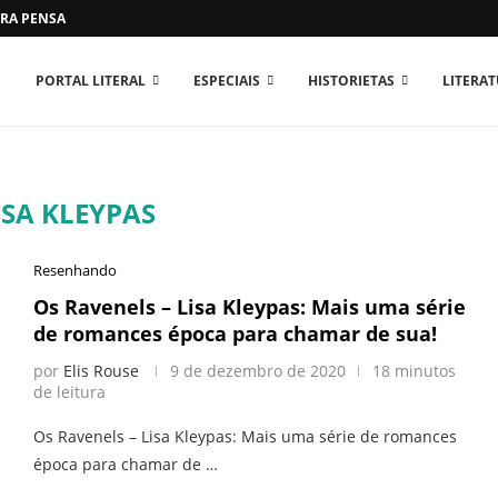
RA PENSAR O MUNDO...
PORTAL LITERAL
ESPECIAIS
HISTORIETAS
LITERA
ISA KLEYPAS
Resenhando
Os Ravenels – Lisa Kleypas: Mais uma série
de romances época para chamar de sua!
por
Elis Rouse
9 de dezembro de 2020
18 minutos
de leitura
Os Ravenels – Lisa Kleypas: Mais uma série de romances
época para chamar de …