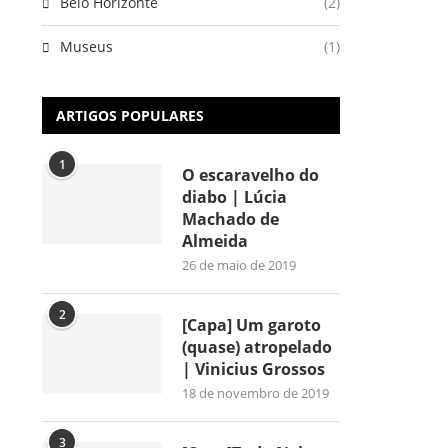
Belo Horizonte
(2)
Museus
(1)
ARTIGOS POPULARES
1
O escaravelho do
diabo | Lúcia
Machado de
Almeida
26 de maio de 2019
2
[Capa] Um garoto
(quase) atropelado
| Vinicius Grossos
18 de novembro de 2019
3