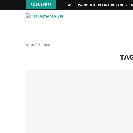
POPULARES
4º FLIPARACATU REÚNE AUTORES PA
Início
>
filmes
TA