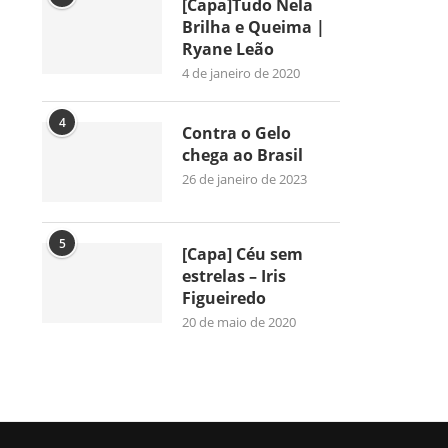
[Capa]Tudo Nela
Brilha e Queima |
Ryane Leão
4 de janeiro de 2020
4
Contra o Gelo
chega ao Brasil
26 de janeiro de 2023
5
[Capa] Céu sem
estrelas – Iris
Figueiredo
20 de maio de 2020