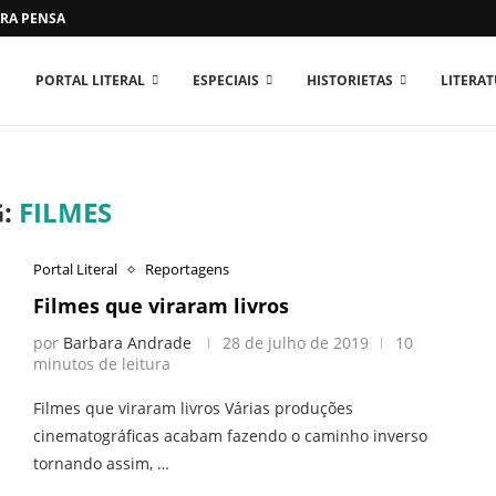
RA PENSAR O MUNDO...
PORTAL LITERAL
ESPECIAIS
HISTORIETAS
LITERA
G:
FILMES
Portal Literal
Reportagens
Filmes que viraram livros
por
Barbara Andrade
28 de julho de 2019
10
minutos de leitura
Filmes que viraram livros Várias produções
cinematográficas acabam fazendo o caminho inverso
tornando assim, …