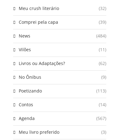
Meu crush literário
(32)
Comprei pela capa
(39)
News
(484)
Vilões
(11)
Livros ou Adaptações?
(62)
No Ônibus
(9)
Poetizando
(113)
Contos
(14)
Agenda
(567)
Meu livro preferido
(3)