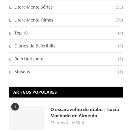
LiteralMente Séries
(35)
LiteralMente Filmes
(70)
Top 10
(4)
Diários de Belorihills
(5)
Belo Horizonte
(2)
Museus
(1)
ARTIGOS POPULARES
1
O escaravelho do diabo | Lúcia
Machado de Almeida
26 de maio de 2019