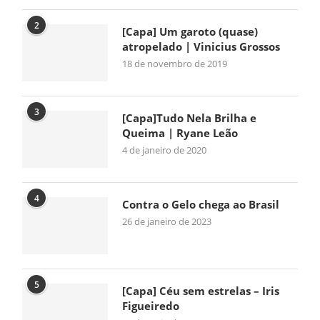
2
[Capa] Um garoto (quase)
atropelado | Vinicius Grossos
18 de novembro de 2019
3
[Capa]Tudo Nela Brilha e
Queima | Ryane Leão
4 de janeiro de 2020
4
Contra o Gelo chega ao Brasil
26 de janeiro de 2023
5
[Capa] Céu sem estrelas – Iris
Figueiredo