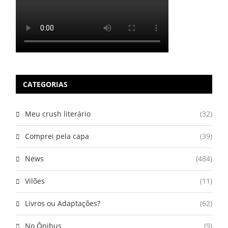
CATEGORIAS
Meu crush literário
(32)
Comprei pela capa
(39)
News
(484)
Vilões
(11)
Livros ou Adaptações?
(62)
No Ônibus
(9)