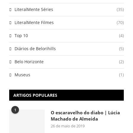
LiteralMente Séries
(35)
LiteralMente Filmes
(70)
Top 10
(4)
Diários de Belorihills
(5)
Belo Horizonte
(2)
Museus
(1)
ARTIGOS POPULARES
1
O escaravelho do diabo | Lúcia
Machado de Almeida
26 de maio de 2019