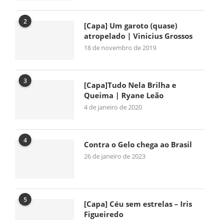
2
[Capa] Um garoto (quase)
atropelado | Vinicius Grossos
18 de novembro de 2019
3
[Capa]Tudo Nela Brilha e
Queima | Ryane Leão
4 de janeiro de 2020
4
Contra o Gelo chega ao Brasil
26 de janeiro de 2023
5
[Capa] Céu sem estrelas – Iris
Figueiredo