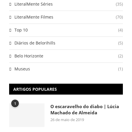
LiteralMente Séries
(35)
LiteralMente Filmes
(70)
Top 10
(4)
Diários de Belorihills
(5)
Belo Horizonte
(2)
Museus
(1)
ARTIGOS POPULARES
1
O escaravelho do diabo | Lúcia
Machado de Almeida
26 de maio de 2019