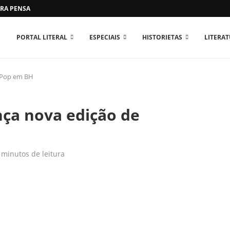
RA PENSAR O MUNDO...
PORTAL LITERAL
ESPECIAIS
HISTORIETAS
LITERA
a Pop em BH
nça nova edição de
 minutos de leitura