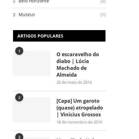
Belo Horizonte
(2)
Museus
(1)
ARTIGOS POPULARES
1
O escaravelho do
diabo | Lúcia
Machado de
Almeida
26 de maio de 2019
2
[Capa] Um garoto
(quase) atropelado
| Vinicius Grossos
18 de novembro de 2019
3