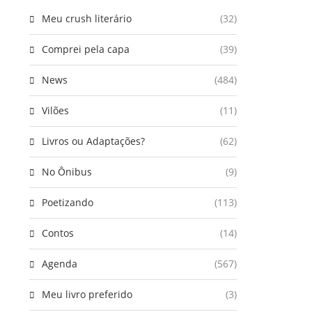
Meu crush literário
(32)
Comprei pela capa
(39)
News
(484)
Vilões
(11)
Livros ou Adaptações?
(62)
No Ônibus
(9)
Poetizando
(113)
Contos
(14)
Agenda
(567)
Meu livro preferido
(3)