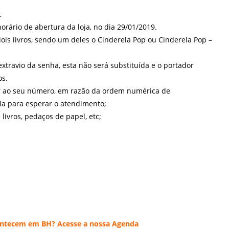
.
horário de abertura da loja, no dia 29/01/2019.
ois livros, sendo um deles o Cinderela Pop ou Cinderela Pop –
xtravio da senha, esta não será substituída e o portador
os.
r ao seu número, em razão da ordem numérica de
ila para esperar o atendimento;
ivros, pedaços de papel, etc;
acontecem em BH? Acesse a nossa
Agenda