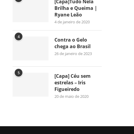
[Capa]Tudo Nela
Brilha e Queima |
Ryane Leão
4 de janeiro de 2020
4
Contra o Gelo
chega ao Brasil
26 de janeiro de 2023
5
[Capa] Céu sem
estrelas – Iris
Figueiredo
20 de maio de 2020