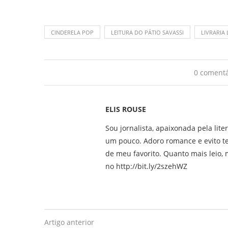
CINDERELA POP
LEITURA DO PÁTIO SAVASSI
LIVRARIA 
0 comentá
ELIS ROUSE
Sou jornalista, apaixonada pela lite
um pouco. Adoro romance e evito t
de meu favorito. Quanto mais leio, m
no http://bit.ly/2szehWZ
Artigo anterior