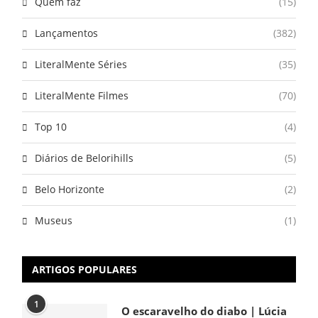
Quem faz
(15)
Lançamentos
(382)
LiteralMente Séries
(35)
LiteralMente Filmes
(70)
Top 10
(4)
Diários de Belorihills
(5)
Belo Horizonte
(2)
Museus
(1)
ARTIGOS POPULARES
1
O escaravelho do diabo | Lúcia