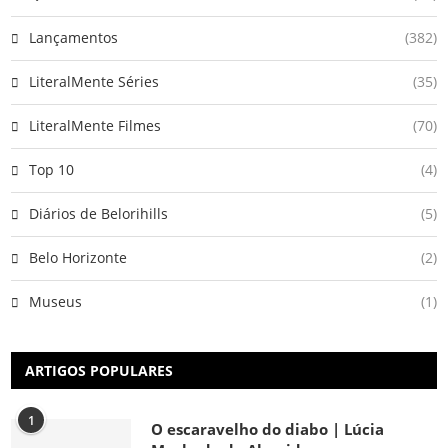
Lançamentos
(382)
LiteralMente Séries
(35)
LiteralMente Filmes
(70)
Top 10
(4)
Diários de Belorihills
(5)
Belo Horizonte
(2)
Museus
(1)
ARTIGOS POPULARES
1
O escaravelho do diabo | Lúcia