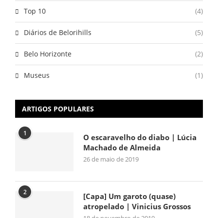
Top 10
(4)
Diários de Belorihills
(5)
Belo Horizonte
(2)
Museus
(1)
ARTIGOS POPULARES
1
O escaravelho do diabo | Lúcia
Machado de Almeida
26 de maio de 2019
2
[Capa] Um garoto (quase)
atropelado | Vinicius Grossos