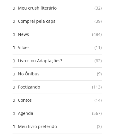
Meu crush literário
(32)
Comprei pela capa
(39)
News
(484)
Vilões
(11)
Livros ou Adaptações?
(62)
No Ônibus
(9)
Poetizando
(113)
Contos
(14)
Agenda
(567)
Meu livro preferido
(3)