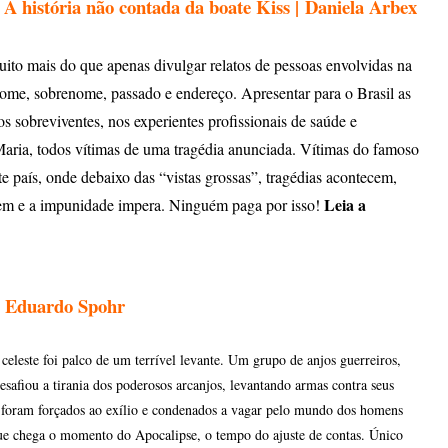
 A história não contada da boate Kiss | Daniela Arbex
ito mais do que apenas divulgar relatos de pessoas envolvidas na
nome, sobrenome, passado e endereço. Apresentar para o Brasil as
os sobreviventes, nos experientes profissionais de saúde e
aria, todos vítimas de uma tragédia anunciada. Vítimas do famoso
te país, onde debaixo das “vistas grossas”, tragédias acontecem,
Leia a
aem e a impunidade impera. Ninguém paga por isso!
| Eduardo Spohr
celeste foi palco de um terrível levante. Um grupo de anjos guerreiros,
desafiou a tirania dos poderosos arcanjos, levantando armas contra seus
s foram forçados ao exílio e condenados a vagar pelo mundo dos homens
que chega o momento do Apocalipse, o tempo do ajuste de contas. Único