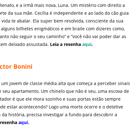
 Renato, e a irmã mais nova, Luna. Um mistério com direito a
rte da sua mãe. Cecília é independente e ao lado do cão guia
 vida te abalar. Ela super bem resolvida, consciente da sua
 alguns bilhetes enigmáticos e em braile com dizeres como,
anto não seguir o seu caminho” e “você não vai poder dar as
a tem deixado assustada.
Leia a resenha
aqui
.
ctor Bonini
e um jovem de classe média alta que começa a perceber sinais
e seu apartamento. Um chinelo que não é seu, uma escova de
tador é que ele mora sozinho e suas portas estão sempre
de estar acontecendo? Logo uma morte ocorre e o detetive
 da história, precisa investigar a fundo para descobrir a
a resenha
aqui
.