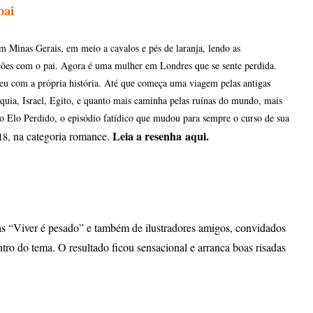
bai
Minas Gerais, em meio a cavalos e pés de laranja, lendo as
ações com o pai. Agora é uma mulher em Londres que se sente perdida.
u com a própria história. Até que começa uma viagem pelas antigas
rquia, Israel, Egito, e quanto mais caminha pelas ruínas do mundo, mais
ao Elo Perdido, o episódio fatídico que mudou para sempre o curso de sua
Leia a resenha
aqui.
na categoria romance.
018,
das “Viver é pesado” e também de ilustradores amigos, convidados
tro do tema. O resultado ficou sensacional e arranca boas risadas