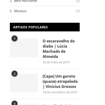
Belo Horizonte
(2)
Museus
(1)
ARTIGOS POPULARES
1
O escaravelho do
diabo | Lúcia
Machado de
Almeida
26 de maio de 2019
2
[Capa] Um garoto
(quase) atropelado
| Vinicius Grossos
18 de novembro de 2019
3