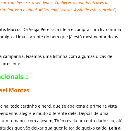
versar com livreiro, o vendedor. Conhecer o mundo através do
. Por isso e afinal, #LivroénaLivraria. Assimile este conceito”
,
nte,
Marcos Da Veiga Pereira
, a ideia é comprar um livro numa
rês amigos. Uma corrente do bem que já está movimentando as
ir a campanha. Fizemos uma listinha com algumas dicas de
de presente.
acionais ::
hael Montes
na, todo certinho e nerd, que se apaixona à primeira vista
pendente, alegre e muito diferente dele. Depois de uma
ar um romance com a jovem, Théo revela um outro lado seu, até
itudes que vão deixar qualquer leitor de queixo caído.
Leia a