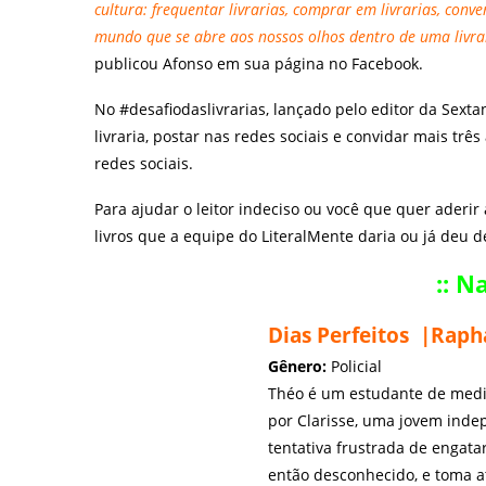
cultura: frequentar livrarias, comprar em livrarias, con
mundo que se abre aos nossos olhos dentro de uma livraria
publicou Afonso em sua página no Facebook.
No
#desafiodaslivrarias
, lançado pelo editor da Sexta
livraria, postar nas redes sociais e convidar mais t
redes sociais.
Para ajudar o leitor indeciso ou você que quer ader
livros que a equipe do LiteralMente daria ou já deu 
:: N
Dias Perfeitos |Rap
Gênero:
Policial
Théo é um estudante de medici
por Clarisse, uma jovem inde
tentativa frustrada de engat
então desconhecido, e toma at