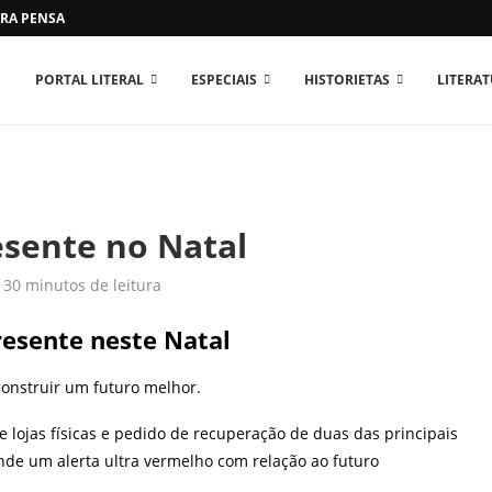
RA PENSAR O MUNDO...
PORTAL LITERAL
ESPECIAIS
HISTORIETAS
LITERA
esente no Natal
30 minutos de leitura
presente neste Natal
 construir um futuro melhor.
e lojas físicas e pedido de recuperação de duas das principais
ende um alerta ultra vermelho com relação ao futuro