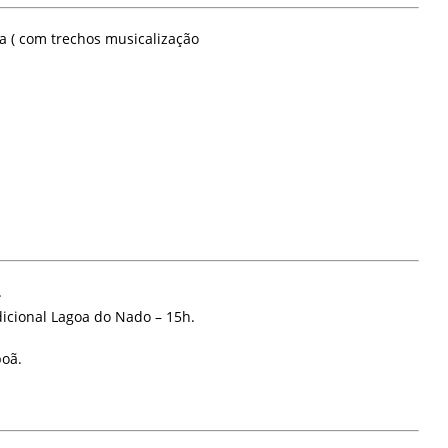
va ( com trechos musicalização
.
icional Lagoa do Nado – 15h.
poã.