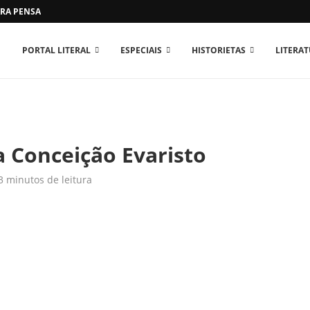
RA PENSAR O MUNDO...
PORTAL LITERAL
ESPECIAIS
HISTORIETAS
LITERA
ra Conceição Evaristo
3 minutos de leitura