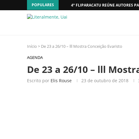
POPULARES
4º FLIPARACATU REÚNE AUTORES PA
Início
>
De 23 a 26/10 – lll Mostra Conceição Evaristo
AGENDA
De 23 a 26/10 – lll Most
Escrito por
Elis Rouse
23 de outubro de 2018