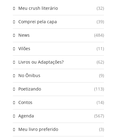
Meu crush literário
(32)
Comprei pela capa
(39)
News
(484)
Vilões
(11)
Livros ou Adaptações?
(62)
No Ônibus
(9)
Poetizando
(113)
Contos
(14)
Agenda
(567)
Meu livro preferido
(3)