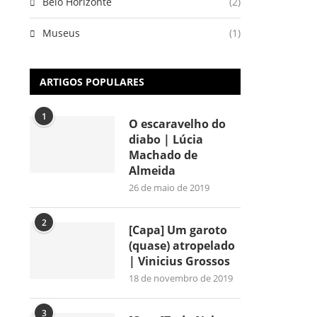
Belo Horizonte
(2)
Museus
(1)
ARTIGOS POPULARES
1
O escaravelho do
diabo | Lúcia
Machado de
Almeida
26 de maio de 2019
2
[Capa] Um garoto
(quase) atropelado
| Vinicius Grossos
18 de novembro de 2019
3