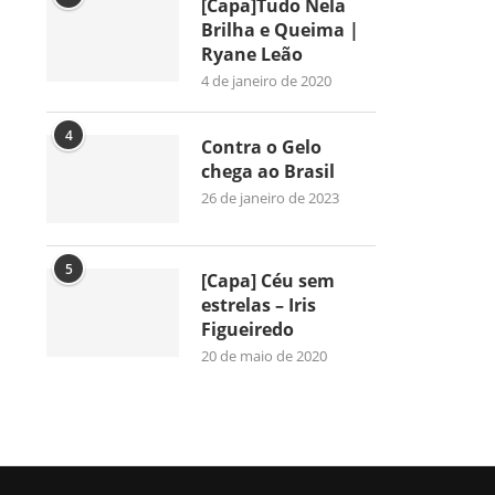
[Capa]Tudo Nela
Brilha e Queima |
Ryane Leão
4 de janeiro de 2020
4
Contra o Gelo
chega ao Brasil
26 de janeiro de 2023
5
[Capa] Céu sem
estrelas – Iris
Figueiredo
20 de maio de 2020