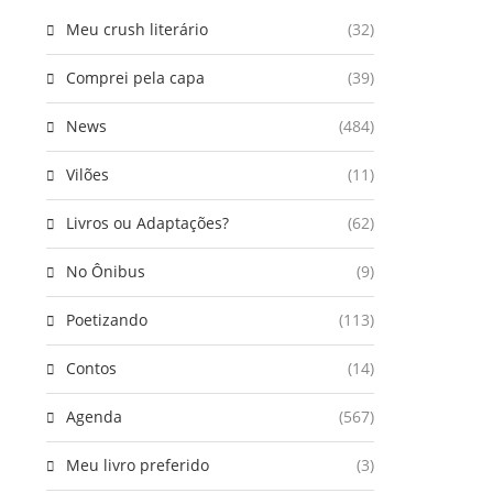
Meu crush literário
(32)
Comprei pela capa
(39)
News
(484)
Vilões
(11)
Livros ou Adaptações?
(62)
No Ônibus
(9)
Poetizando
(113)
Contos
(14)
Agenda
(567)
Meu livro preferido
(3)