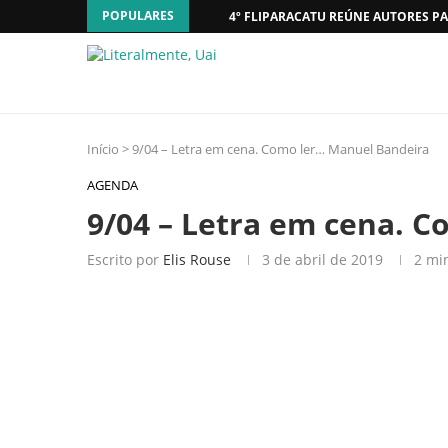
POPULARES
4º FLIPARACATU REÚNE AUTORES PA
Início
>
9/04 – Letra em cena. Como ler… Manuel Bandeira
AGENDA
9/04 – Letra em cena. 
Escrito por
Elis Rouse
3 de abril de 2019
2 min