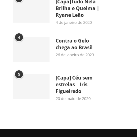
[Capa]Tudo Nela
Brilha e Queima |
Ryane Leão
4 de janeiro de 2020
4
Contra o Gelo
chega ao Brasil
26 de janeiro de 2023
5
[Capa] Céu sem
estrelas – Iris
Figueiredo
20 de maio de 2020