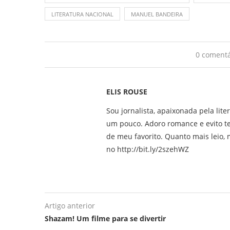
LITERATURA NACIONAL
MANUEL BANDEIRA
0 comentá
ELIS ROUSE
Sou jornalista, apaixonada pela lite
um pouco. Adoro romance e evito t
de meu favorito. Quanto mais leio, m
no http://bit.ly/2szehWZ
Artigo anterior
Shazam! Um filme para se divertir