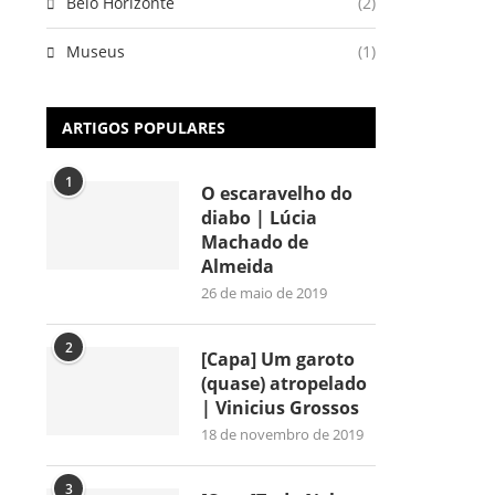
Belo Horizonte
(2)
Museus
(1)
ARTIGOS POPULARES
1
O escaravelho do
diabo | Lúcia
Machado de
Almeida
26 de maio de 2019
2
[Capa] Um garoto
(quase) atropelado
| Vinicius Grossos
18 de novembro de 2019
3