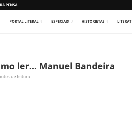
RA PENSAR O MUNDO...
PORTAL LITERAL
ESPECIAIS
HISTORIETAS
LITERA
Como ler… Manuel Bandeira
utos de leitura