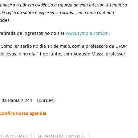
aneira a pôr em evidência a riqueza da vida interior. A temática
e de reflexão sobre a experiência vivida, como uma contínua
cides.
 retirada de ingressos no no site
www.sympla.com.br
.
 Como ler serão no dia 14 de maio, com a professora da UFOP
de Jesus; e no dia 11 de junho, com Augusto Massi, professor
 da Bahia 2.244 – Lourdes)
 Confira nossa
agenda
!
ITERÁRIOS EM BH
LETRA EM CENA. COMO LER...