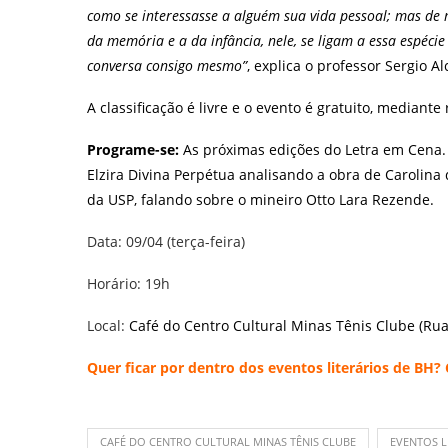
como se interessasse a alguém sua vida pessoal; mas de m
da memória e a da infância, nele, se ligam a essa espéci
conversa consigo mesmo”
, explica o professor Sergio Al
A classificação é livre e o evento é gratuito, mediante
Programe-se:
As próximas edições do Letra em Cena.
Elzira Divina Perpétua analisando a obra de Carolina 
da USP, falando sobre o mineiro Otto Lara Rezende.
Data: 09/04 (terça-feira)
Horário: 19h
Local:
Café do Centro Cultural Minas Tênis Clube (Rua
Quer ficar por dentro dos eventos literários de BH?
CAFÉ DO CENTRO CULTURAL MINAS TÊNIS CLUBE
EVENTOS L