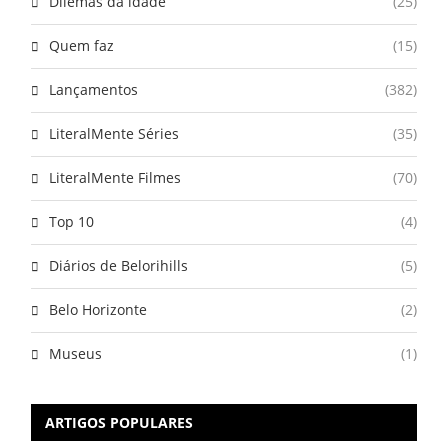
Dilemas da idade
(25)
Quem faz
(15)
Lançamentos
(382)
LiteralMente Séries
(35)
LiteralMente Filmes
(70)
Top 10
(4)
Diários de Belorihills
(5)
Belo Horizonte
(2)
Museus
(1)
ARTIGOS POPULARES