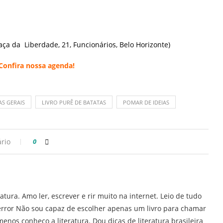
raça da Liberdade, 21, Funcionários, Belo Horizonte)
 Confira nossa
agenda
!
AS GERAIS
LIVRO PURÊ DE BATATAS
POMAR DE IDEIAS
rio
0
ratura. Amo ler, escrever e rir muito na internet. Leio de tudo
error Não sou capaz de escolher apenas um livro para chamar
enos conheço a literatura. Dou dicas de literatura brasileira