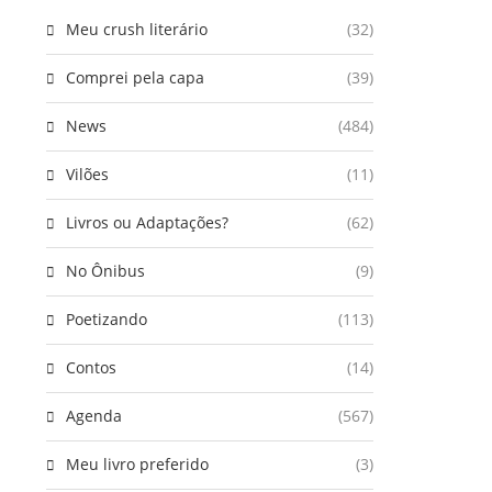
Meu crush literário
(32)
Comprei pela capa
(39)
News
(484)
Vilões
(11)
Livros ou Adaptações?
(62)
No Ônibus
(9)
Poetizando
(113)
Contos
(14)
Agenda
(567)
Meu livro preferido
(3)