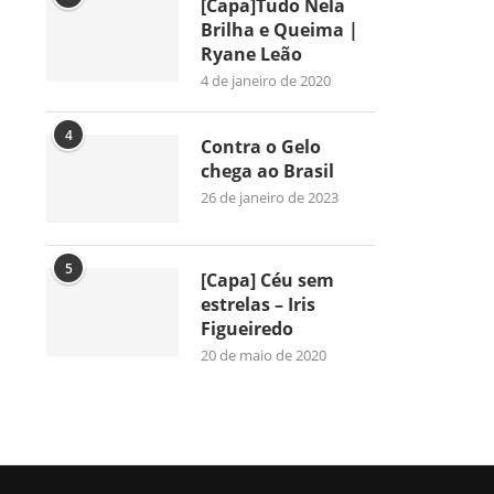
[Capa]Tudo Nela
Brilha e Queima |
Ryane Leão
4 de janeiro de 2020
4
Contra o Gelo
chega ao Brasil
26 de janeiro de 2023
5
[Capa] Céu sem
estrelas – Iris
Figueiredo
20 de maio de 2020