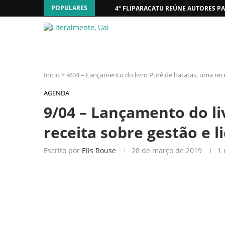
POPULARES
4º FLIPARACATU REÚNE AUTORES PA
Início
>
9/04 – Lançamento do livro Purê de batatas, uma rece
AGENDA
9/04 – Lançamento do li
receita sobre gestão e l
Escrito por
Elis Rouse
28 de março de 2019
1 