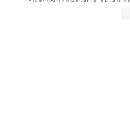
* Ao utilizar este formulário você concorda com o ar