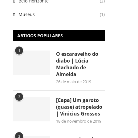
Belo Horizonte
(2)
Museus
(1)
ARTIGOS POPULARES
1
O escaravelho do
diabo | Lúcia
Machado de
Almeida
26 de maio de 2019
2
[Capa] Um garoto
(quase) atropelado
| Vinicius Grossos
18 de novembro de 2019
3