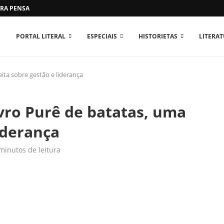
RA PENSAR O MUNDO...
PORTAL LITERAL
ESPECIAIS
HISTORIETAS
LITERA
ita sobre gestão e liderança
vro Purê de batatas, uma
iderança
minutos de leitura