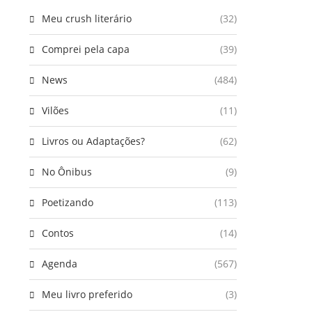
Meu crush literário
(32)
Comprei pela capa
(39)
News
(484)
Vilões
(11)
Livros ou Adaptações?
(62)
No Ônibus
(9)
Poetizando
(113)
Contos
(14)
Agenda
(567)
Meu livro preferido
(3)