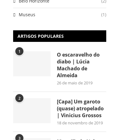
Belo Horizonte
(2)
Museus
(1)
ARTIGOS POPULARES
1
O escaravelho do
diabo | Lúcia
Machado de
Almeida
26 de maio de 2019
2
[Capa] Um garoto
(quase) atropelado
| Vinicius Grossos
18 de novembro de 2019
3