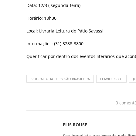
Data: 12/3 ( segunda-feira)
Horário: 18h30
Local: Livraria Leitura do Pátio Savassi
Informações: (31) 3288-3800
Quer ficar por dentro dos eventos literários que ac
BIOGRAFIA DA TELEVISÃO BRASILEIRA
FLÁVIO RICCO
J
0 comentá
ELIS ROUSE
Sou jornalista, apaixonada pela lite