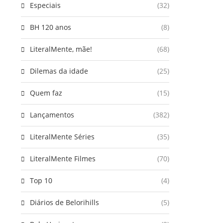
Especiais
(32)
BH 120 anos
(8)
LiteralMente, mãe!
(68)
Dilemas da idade
(25)
Quem faz
(15)
Lançamentos
(382)
LiteralMente Séries
(35)
LiteralMente Filmes
(70)
Top 10
(4)
Diários de Belorihills
(5)