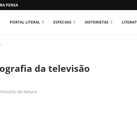
RA PENSAR O MUNDO...
PORTAL LITERAL
ESPECIAIS
HISTORIETAS
LITERA
”
ografia da televisão
minutos de leitura