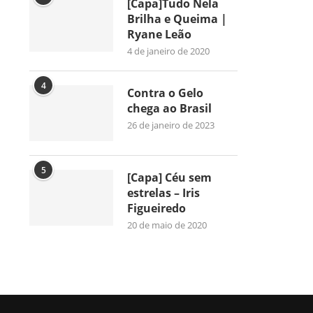
[Capa]Tudo Nela
Brilha e Queima |
Ryane Leão
4 de janeiro de 2020
4
Contra o Gelo
chega ao Brasil
26 de janeiro de 2023
5
[Capa] Céu sem
estrelas – Iris
Figueiredo
20 de maio de 2020