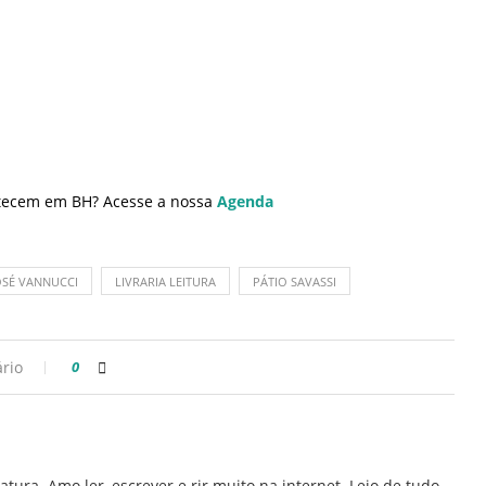
ontecem em BH? Acesse a nossa
Agenda
OSÉ VANNUCCI
LIVRARIA LEITURA
PÁTIO SAVASSI
rio
0
ratura. Amo ler, escrever e rir muito na internet. Leio de tudo