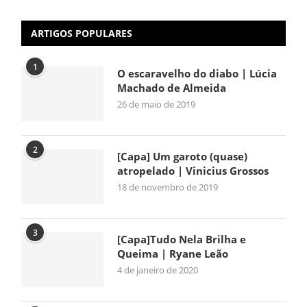
ARTIGOS POPULARES
1
O escaravelho do diabo | Lúcia
Machado de Almeida
26 de maio de 2019
2
[Capa] Um garoto (quase)
atropelado | Vinicius Grossos
18 de novembro de 2019
3
[Capa]Tudo Nela Brilha e
Queima | Ryane Leão
4 de janeiro de 2020