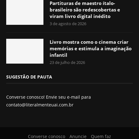
Partituras de maestro ítalo-
brasileiro são redescobertas e
viram livro digital inédito
3 de agosto de 2026
Livro mostra como o cinema criar
memórias e estimula a imaginação
infantil
23 de julho de 2026
SUGESTÃO DE PAUTA
Converse conosco! Envie seu e-mail para
contato@literalmenteuai.com.br
Converse conosco
Anuncie
Quem faz