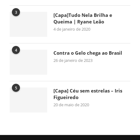
3
[Capa]Tudo Nela Brilha e
Queima | Ryane Leão
4 de janeiro de 2020
4
Contra o Gelo chega ao Brasil
26 de janeiro de 2023
5
[Capa] Céu sem estrelas – Iris
Figueiredo
20 de maio de 2020