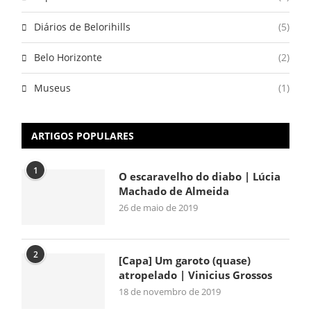
Diários de Belorihills
(5)
Belo Horizonte
(2)
Museus
(1)
ARTIGOS POPULARES
1
O escaravelho do diabo | Lúcia
Machado de Almeida
26 de maio de 2019
2
[Capa] Um garoto (quase)
atropelado | Vinicius Grossos
18 de novembro de 2019