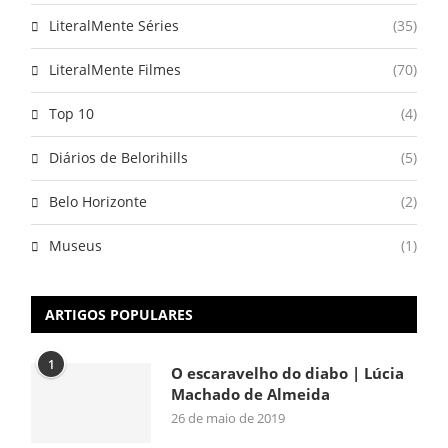
LiteralMente Séries
(35)
LiteralMente Filmes
(70)
Top 10
(4)
Diários de Belorihills
(5)
Belo Horizonte
(2)
Museus
(1)
ARTIGOS POPULARES
1
O escaravelho do diabo | Lúcia
Machado de Almeida
26 de maio de 2019