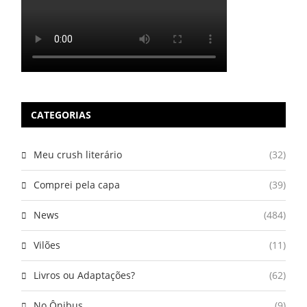
CATEGORIAS
Meu crush literário
(32)
Comprei pela capa
(39)
News
(484)
Vilões
(11)
Livros ou Adaptações?
(62)
No Ônibus
(9)