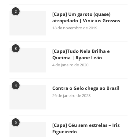
2
[Capa] Um garoto (quase)
atropelado | Vinicius Grossos
18 de novembro de 2019
3
[Capa]Tudo Nela Brilha e
Queima | Ryane Leão
4 de janeiro de 2020
4
Contra o Gelo chega ao Brasil
26 de janeiro de 2023
5
[Capa] Céu sem estrelas – Iris
Figueiredo