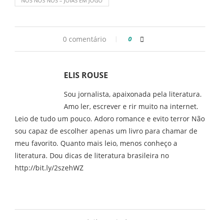
NÓS NOS NÓS – JOIAS EM JOGO
0 comentário
0
ELIS ROUSE
Sou jornalista, apaixonada pela literatura.
Amo ler, escrever e rir muito na internet.
Leio de tudo um pouco. Adoro romance e evito terror Não
sou capaz de escolher apenas um livro para chamar de
meu favorito. Quanto mais leio, menos conheço a
literatura. Dou dicas de literatura brasileira no
http://bit.ly/2szehWZ