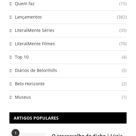
Quem faz
(15)
Lançamentos
(382)
LiteralMente Séries
(35)
LiteralMente Filmes
(70)
Top 10
(4)
Diários de Belorihills
(5)
Belo Horizonte
(2)
Museus
(1)
ARTIGOS POPULARES
1
O escaravelho do diabo | Lúcia