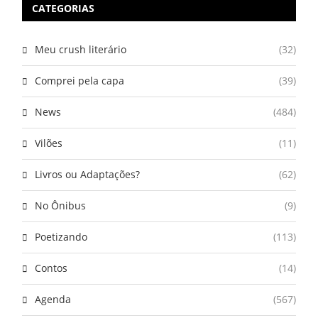
CATEGORIAS
Meu crush literário
(32)
Comprei pela capa
(39)
News
(484)
Vilões
(11)
Livros ou Adaptações?
(62)
No Ônibus
(9)
Poetizando
(113)
Contos
(14)
Agenda
(567)