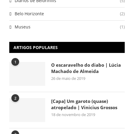
Diários de Belorihills
(5)
Belo Horizonte
(2)
Museus
(1)
ARTIGOS POPULARES
1
O escaravelho do diabo | Lúcia
Machado de Almeida
26 de maio de 2019
2
[Capa] Um garoto (quase)
atropelado | Vinicius Grossos
18 de novembro de 2019