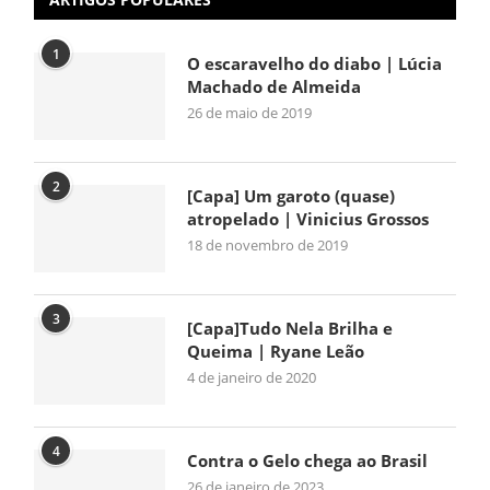
1
O escaravelho do diabo | Lúcia
Machado de Almeida
26 de maio de 2019
2
[Capa] Um garoto (quase)
atropelado | Vinicius Grossos
18 de novembro de 2019
3
[Capa]Tudo Nela Brilha e
Queima | Ryane Leão
4 de janeiro de 2020
4
Contra o Gelo chega ao Brasil
26 de janeiro de 2023