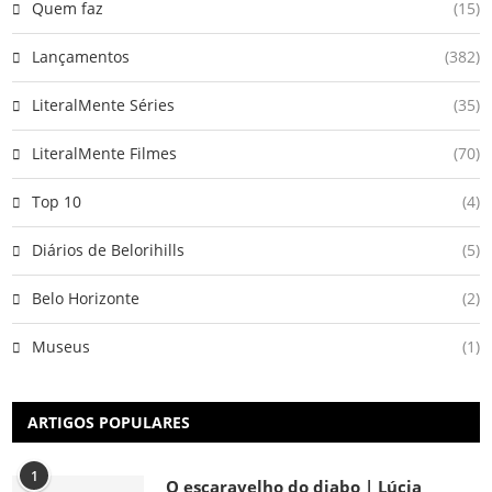
Quem faz
(15)
Lançamentos
(382)
LiteralMente Séries
(35)
LiteralMente Filmes
(70)
Top 10
(4)
Diários de Belorihills
(5)
Belo Horizonte
(2)
Museus
(1)
ARTIGOS POPULARES
1
O escaravelho do diabo | Lúcia