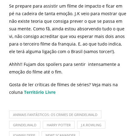
Se prepare para assistir um filme de impacto e ficar em
pé na cadeira de tanta emoção. J.K veio para mostrar que
não existe teoria que consiga prever o que se passa em
sua mente. Como fã, ainda estou absorvendo tudo o que
vi, não consigo acreditar que vou esperar mais dois anos
para o terceiro filme da franquia. E, ao que tudo indica,
ele terá alguma ligação com o Brasil (vamos torcer!).
Ahhh!! Fujam dos spoilers para sentir intensamente a
emoção do filme até o fim.
Gosta de ler críticas de filmes de séries? Veja mais na
coluna
Território Livre
ANIMAIS FANTÁSTICOS: OS CRIMES DE GRINDELWALD
GRINDELWALD
HARRY POTTER
J.K.ROWLING
JOHNNY DEPP
NEWT SCAMANDER