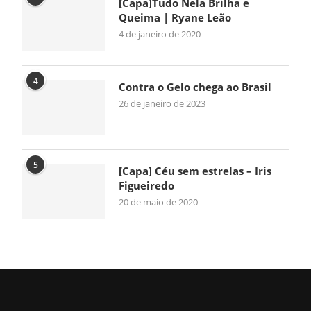
[Capa]Tudo Nela Brilha e
Queima | Ryane Leão
4 de janeiro de 2020
4
Contra o Gelo chega ao Brasil
26 de janeiro de 2023
5
[Capa] Céu sem estrelas – Iris
Figueiredo
20 de maio de 2020