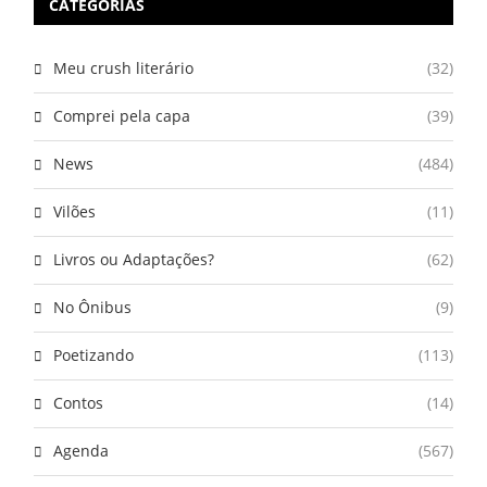
CATEGORIAS
Meu crush literário
(32)
Comprei pela capa
(39)
News
(484)
Vilões
(11)
Livros ou Adaptações?
(62)
No Ônibus
(9)
Poetizando
(113)
Contos
(14)
Agenda
(567)