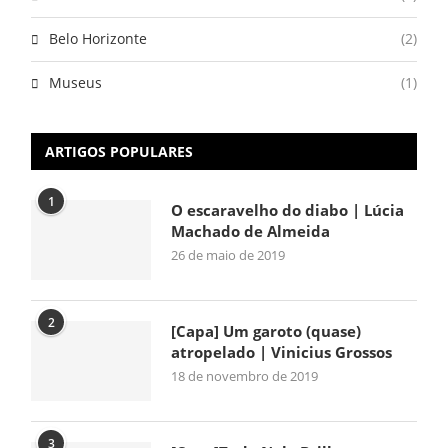
Belo Horizonte
(2)
Museus
(1)
ARTIGOS POPULARES
1
O escaravelho do diabo | Lúcia
Machado de Almeida
26 de maio de 2019
2
[Capa] Um garoto (quase)
atropelado | Vinicius Grossos
18 de novembro de 2019
3