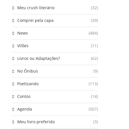
Meu crush literário
(32)
Comprei pela capa
(39)
News
(484)
Vilões
(11)
Livros ou Adaptações?
(62)
No Ônibus
(9)
Poetizando
(113)
Contos
(14)
Agenda
(567)
Meu livro preferido
(3)