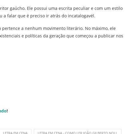
critor gaúcho. Ele possui uma escrita peculiar e com um estilo
a falar que é preciso ir atrás do incatalogavél.
ão pertence a nenhum movimento literário. No máximo, ele
xistenciais e políticas da geração que começou a publicar nos
ndo
!
LETRA EM CENA
LETRA EM CENA - COMO LER JOÃO GILBERTO NOLL