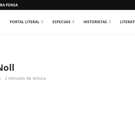
RA PENSAR O MUNDO...
PORTAL LITERAL
ESPECIAIS
HISTORIETAS
LITERA
Noll
2 minutos de leitura