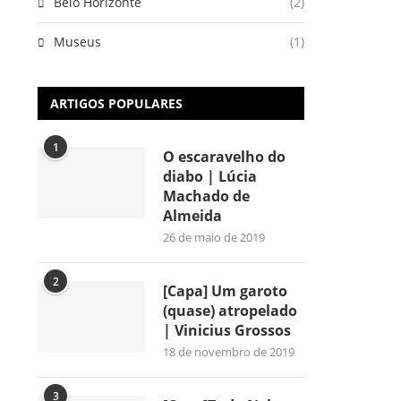
Belo Horizonte
(2)
Museus
(1)
ARTIGOS POPULARES
1
O escaravelho do
diabo | Lúcia
Machado de
Almeida
26 de maio de 2019
2
[Capa] Um garoto
(quase) atropelado
| Vinicius Grossos
18 de novembro de 2019
3