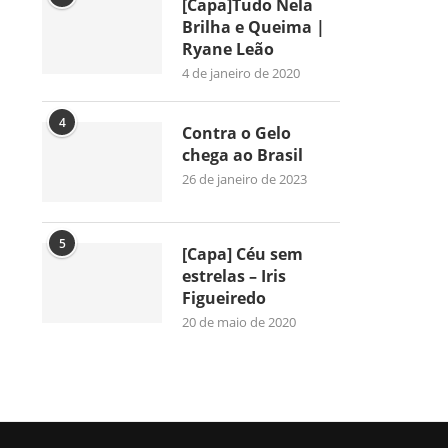
[Capa]Tudo Nela
Brilha e Queima |
Ryane Leão
4 de janeiro de 2020
4
Contra o Gelo
chega ao Brasil
26 de janeiro de 2023
5
[Capa] Céu sem
estrelas – Iris
Figueiredo
20 de maio de 2020