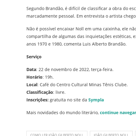
Segundo Brandão, é difícil de classificar a obra do es
marcadamente pessoal. Em entrevista o artista chegou 
Não é possível encaixar Noll em uma caixinha, ele n
compartilha de algumas das inquietações estéticas, e
anos 1970 e 1980, comenta Luis Alberto Brandão.
Serviço
Data
: 22 de novembro de 2022, terça-feira.
Horário
: 19h.
Local
: Café do Centro Cultural Minas Tênis Clube.
Classificação
: livre.
Inscrições:
gratuita no site da
Sympla
Mais novidades do mundo literário,
continue navega
COMO LER JOÃO GILBERTO NOLL
JOÃO GILBERTO NOLL