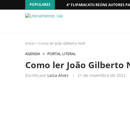
POPULARES
4º FLIPARACATU REÚNE AUTORES PA
Início
>
Como ler João Gilberto Noll
AGENDA
PORTAL LITERAL
Como ler João Gilberto 
Escrito por
Laiza Alves
21 de novembro de 2022