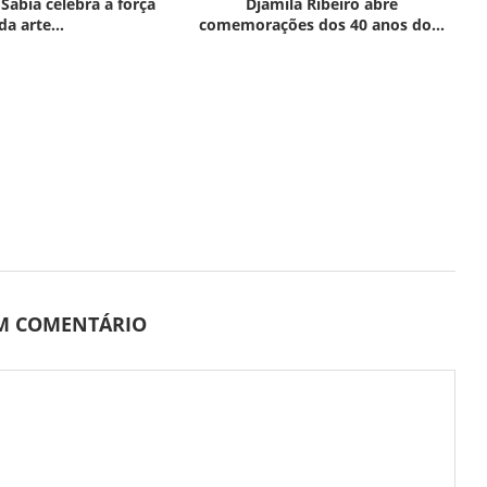
 Sabiá celebra a força
Djamila Ribeiro abre
da arte...
comemorações dos 40 anos do...
UM COMENTÁRIO