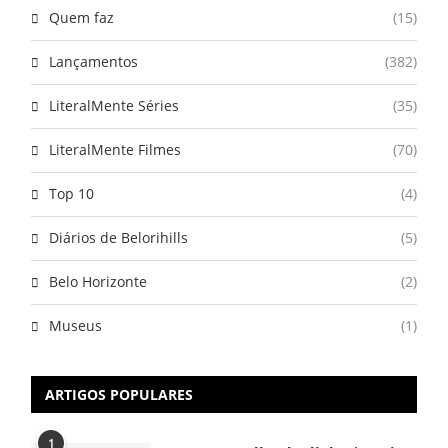
Quem faz
(15)
Lançamentos
(382)
LiteralMente Séries
(35)
LiteralMente Filmes
(70)
Top 10
(4)
Diários de Belorihills
(5)
Belo Horizonte
(2)
Museus
(1)
ARTIGOS POPULARES
1