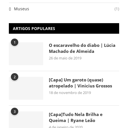
Museus
(1)
ARTIGOS POPULARES
1
O escaravelho do diabo | Lúcia
Machado de Almeida
26 de maio de 2019
2
[Capa] Um garoto (quase)
atropelado | Vinicius Grossos
18 de novembro de 2019
3
[Capa]Tudo Nela Brilha e
Queima | Ryane Leão
4 de janeiro de 2020